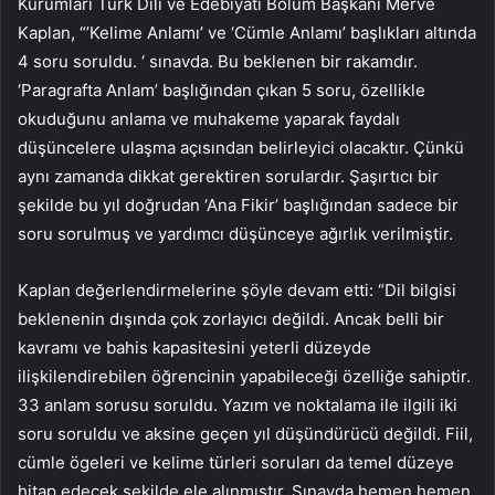
Kurumları Türk Dili ve Edebiyatı Bölüm Başkanı Merve
Kaplan, “’Kelime Anlamı’ ve ‘Cümle Anlamı’ başlıkları altında
4 soru soruldu. ‘ sınavda. Bu beklenen bir rakamdır.
‘Paragrafta Anlam’ başlığından çıkan 5 soru, özellikle
okuduğunu anlama ve muhakeme yaparak faydalı
düşüncelere ulaşma açısından belirleyici olacaktır. Çünkü
aynı zamanda dikkat gerektiren sorulardır. Şaşırtıcı bir
şekilde bu yıl doğrudan ‘Ana Fikir’ başlığından sadece bir
soru sorulmuş ve yardımcı düşünceye ağırlık verilmiştir.
Kaplan değerlendirmelerine şöyle devam etti: “Dil bilgisi
beklenenin dışında çok zorlayıcı değildi. Ancak belli bir
kavramı ve bahis kapasitesini yeterli düzeyde
ilişkilendirebilen öğrencinin yapabileceği özelliğe sahiptir.
33 anlam sorusu soruldu. Yazım ve noktalama ile ilgili iki
soru soruldu ve aksine geçen yıl düşündürücü değildi. Fiil,
cümle ögeleri ve kelime türleri soruları da temel düzeye
hitap edecek şekilde ele alınmıştır. Sınavda hemen hemen