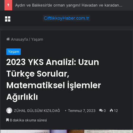
Kadıköy’de Bayram Geleneği Sürüyor
Menü
Anasayfa
/
Yaşam
Yaşam
2023 YKS Analizi: Uzun
Türkçe Sorular,
Matematiksel İşlemler
Ağırlıklı
ZÜHAL GÜLSÜM KIZILDAĞ
Temmuz 7, 2023
0
12
8 dakika okuma süresi