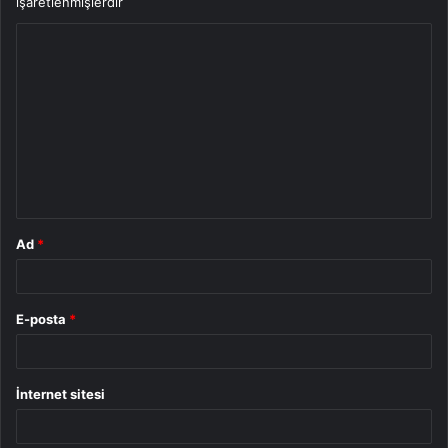
işaretlenmişlerdir
Y
o
r
u
m
*
Ad
*
E-posta
*
İnternet sitesi