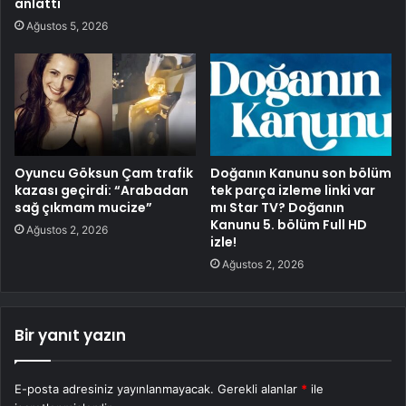
anlattı
Ağustos 5, 2026
Oyuncu Göksun Çam trafik
Doğanın Kanunu son bölüm
kazası geçirdi: “Arabadan
tek parça izleme linki var
sağ çıkmam mucize”
mı Star TV? Doğanın
Kanunu 5. bölüm Full HD
Ağustos 2, 2026
izle!
Ağustos 2, 2026
Bir yanıt yazın
E-posta adresiniz yayınlanmayacak.
Gerekli alanlar
*
ile