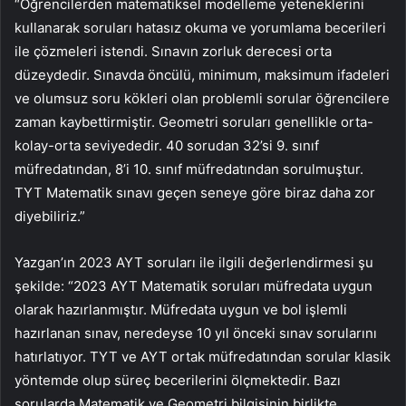
“Öğrencilerden matematiksel modelleme yeteneklerini
kullanarak soruları hatasız okuma ve yorumlama becerileri
ile çözmeleri istendi. Sınavın zorluk derecesi orta
düzeydedir. Sınavda öncülü, minimum, maksimum ifadeleri
ve olumsuz soru kökleri olan problemli sorular öğrencilere
zaman kaybettirmiştir. Geometri soruları genellikle orta-
kolay-orta seviyededir. 40 sorudan 32’si 9. sınıf
müfredatından, 8’i 10. sınıf müfredatından sorulmuştur.
TYT Matematik sınavı geçen seneye göre biraz daha zor
diyebiliriz.”
Yazgan’ın 2023 AYT soruları ile ilgili değerlendirmesi şu
şekilde: “2023 AYT Matematik soruları müfredata uygun
olarak hazırlanmıştır. Müfredata uygun ve bol işlemli
hazırlanan sınav, neredeyse 10 yıl önceki sınav sorularını
hatırlatıyor. TYT ve AYT ortak müfredatından sorular klasik
yöntemde olup süreç becerilerini ölçmektedir. Bazı
sorularda Matematik ve Geometri bilgisinin birlikte