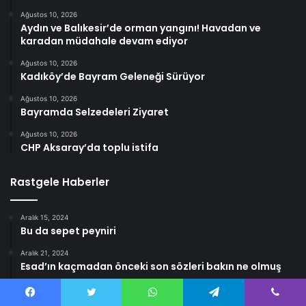
Ağustos 10, 2026
Aydın ve Balıkesir’de orman yangını! Havadan ve
karadan müdahale devam ediyor
Ağustos 10, 2026
Kadıköy’de Bayram Geleneği Sürüyor
Ağustos 10, 2026
Bayramda Selzedeleri Ziyaret
Ağustos 10, 2026
CHP Aksaray’da toplu istifa
Rastgele Haberler
Aralık 15, 2024
Bu da sepet peyniri
Aralık 21, 2024
Esad’ın kaçmadan önceki son sözleri bakın ne olmuş
Ocak 6, 2026
Kahraman Büyükanne Trenin Altında Kalmaktan
Facebook
Twitter
WhatsApp
Telegram
Viber