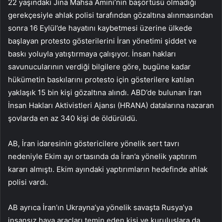
22 yaşındaki Jina Mahsa Amini’nin başörtüsü olmadığı
gerekçesiyle ahlak polisi tarafından gözaltına alınmasından
sonra 16 Eylül’de hayatını kaybetmesi üzerine ülkede
başlayan protesto gösterilerini İran yönetimi şiddet ve
baskı yoluyla yatıştırmaya çalışıyor. İnsan hakları
savunucularının verdiği bilgilere göre, bugüne kadar
hükümetin baskılarını protesto için gösterilere katılan
yaklaşık 15 bin kişi gözaltına alındı. ABD’de bulunan İran
İnsan Hakları Aktivistleri Ajansı (HRANA) datalarına nazaran
şovlarda en az 340 kişi de öldürüldü.
AB, İran idaresinin göstericilere yönelik sert tavrı
nedeniyle Ekim ayı ortasında da İran’a yönelik yaptırım
kararı almıştı. Ekim ayındaki yaptırımların hedefinde ahlak
polisi vardı.
AB ayrıca İran’ın Ukrayna’ya yönelik savaşta Rusya’ya
insansız hava araçları temin eden kişi ve kuruluşlara da