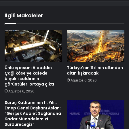
İlgili Makaleler
Ünlü iş insanı Alaaddin
Türkiye’nin 11 ilinin altından
Çağlıköse’ye kafede
altın fışkıracak
bıçaklı saldırının
Ağustos 6, 2026
görüntüleri ortaya çıktı
Ağustos 6, 2026
Suruç Katliamı’nın 11. Yılı…
Emep Genel Başkanı Aslan:
“Gerçek Adalet Sağlanana
Kadar Mücadelemizi
Sürdüreceğiz”