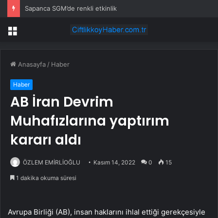
Sapanca SGM’de renkli etkinlik
Menü
Anasayfa
/
Haber
Haber
AB İran Devrim
Muhafızlarına yaptırım
kararı aldı
ÖZLEM EMİRLİOĞLU
Kasım 14, 2022
0
15
1 dakika okuma süresi
Avrupa Birliği (AB), insan haklarını ihlal ettiği gerekçesiyle