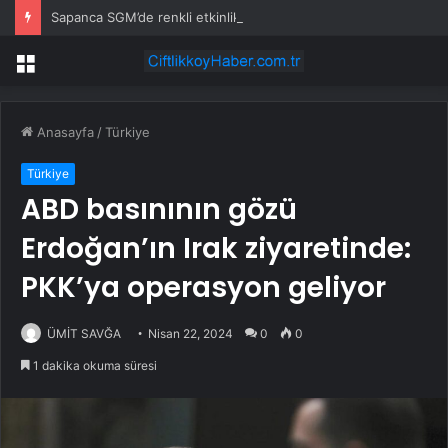
Sapanca SGM’de renkli etkinlik
Menü
Anasayfa
/
Türkiye
Türkiye
ABD basınının gözü
Erdoğan’ın Irak ziyaretinde:
PKK’ya operasyon geliyor
ÜMİT SAVĞA
Nisan 22, 2024
0
0
1 dakika okuma süresi