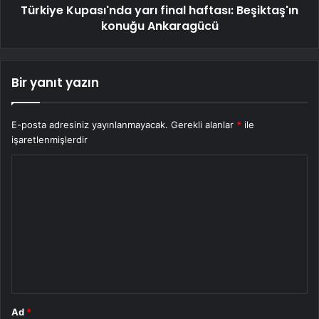
Türkiye Kupası'nda yarı final haftası: Beşiktaş'ın
konuğu Ankaragücü
Bir yanıt yazın
E-posta adresiniz yayınlanmayacak.
Gerekli alanlar
*
ile
işaretlenmişlerdir
Y
o
r
u
m
*
Ad
*