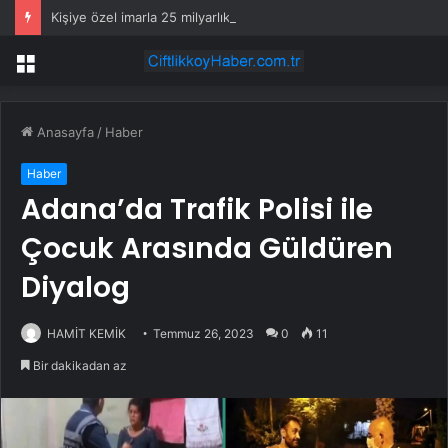
Kişiye özel imarla 25 milyarlık rant
Menü
Anasayfa
/
Haber
Haber
Adana’da Trafik Polisi ile
Çocuk Arasında Güldüren
Diyalog
HAMİT KEMİK
Temmuz 26, 2023
0
11
Bir dakikadan az