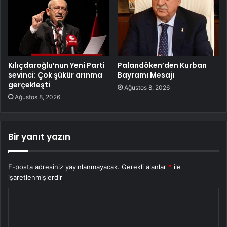
Kılıçdaroğlu’nun Yeni Parti
Palandöken’den Kurban
sevinci: Çok şükür arınma
Bayramı Mesajı
gerçekleşti
Ağustos 8, 2026
Ağustos 8, 2026
Bir yanıt yazın
E-posta adresiniz yayınlanmayacak.
Gerekli alanlar
*
ile
işaretlenmişlerdir
Y
o
r