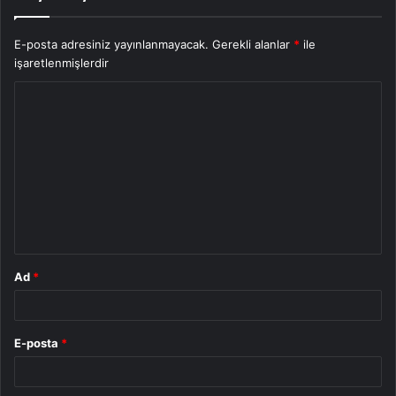
E-posta adresiniz yayınlanmayacak.
Gerekli alanlar
*
ile
işaretlenmişlerdir
Y
o
r
u
m
*
Ad
*
E-posta
*