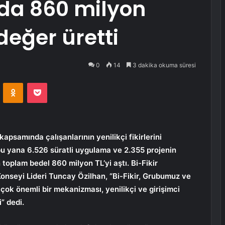
yılda 860 milyon
değer üretti
0
14
3 dakika okuma süresi
VKontakte
Odnoklassniki
Pocket
psamında çalışanlarının yenilikçi fikirlerini
u yana 6.526 süratli uygulama ve 2.355 projenin
 toplam bedel 860 milyon TL’yi aştı. Bi-Fikir
onseyi Lideri Tuncay Özilhan, “Bi-Fikir, Grubumuz ve
çok önemli bir mekanizması, yenilikçi ve girişimci
” dedi.