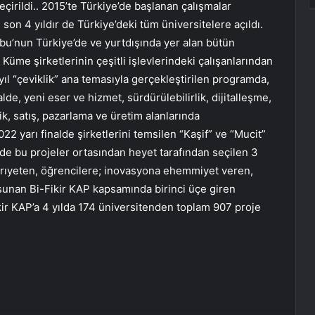
çirildi.. 2015’te Türkiye’de başlanan çalışmalar
son 4 yıldır de Türkiye’deki tüm üniversitelere açıldı.
rubu’nun Türkiye’de ve yurtdışında yer alan bütün
, Küme şirketlerinin çeşitli işlevlerindeki çalışanlarından
yıl “çeviklik” ana temasıyla gerçekleştirilen programda,
nalde, yeni eser ve hizmet, sürdürülebilirlik, dijitalleşme,
ik, satış, pazarlama ve üretim alanlarında
022 yarı finalde şirketlerini temsilen “Kaşif” ve “Mucit”
lde bu projeler ortasından heyet tarafından seçilen 3
 Ayrıyeten, öğrencilere; inovasyona ehemmiyet veren,
 sunan Bi-Fikir KAP kapsamında birinci üçe giren
-Fikir KAP’a 4 yılda 174 üniversitenden toplam 907 proje