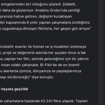
simgelerinden biri olduğunu söyledi. Şiddetli,
yıl daha da güçleniyor. Anadolu Grubu’nda yeniliği
prensip haline getiren, değişimi kucaklayan
Fikir kapsamında 8 yıldır yapılan çalışmalarla ürettiğimiz
ve uygulamaya dönüşen fikirlerle, her geçen gün artıyor“
ürülebilir eserler ile hizmet ve iş modelleri üretmeye
ir, proje ve değerlerle aslında her şeyden önce ortak
u yapılan her fikir, aslında geleceğimiz için bir yatırım
ve insan odaklı çalışmalar, Bi-Fikir’de de en önemli
u alanlarda işimize, dünyamıza ve paydaşlarımıza
pmayı sürdüreceğiz” diye konuştu.
 hayata geçirildi
lan çalışmalarla toplamda 43.341 fikre ulaşıldı. Toplam