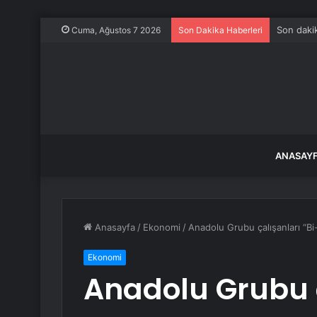
Son dakik
Cuma, Ağustos 7 2026
Son Dakika Haberleri
ANASAY
Anasayfa
/
Ekonomi
/
Anadolu Grubu çalışanları “Bi-
Ekonomi
Anadolu Grubu ç