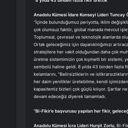
“8 yılda 43 binden fazla fikir ürettik”
Anadolu Kümesi İdare Konseyi Lideri Tuncay 
“İçinde bulunduğumuz periyotta, iklim değişikl
çok olumsuz faktör, global manada mevcut işleyiş
Toplumsal, çevresel ve teknolojik alanlarda olu
Ortak geleceğimiz için dayanıklılığımızı artıraca
stratejilere her vakit olduğundan daha çok muht
üretme sistemimizin çok kıymetli bir sistemi, y
sembolü haline geldi. 8 yılda 43 binden fazla fik
kelamlarını, “Belirsizliklerin ve istikrarsızlık
her daim yenilikler üretebilme, kendi içimizden 
kapasitemiz bizleri çok güçlü kılıyor. Şartlar n
devam edeceğiz diyerek tamamladı.
“Bi-Fikir’e başvurusu yapılan her fikir, geleceği
Anadolu Kümesi İcra Lideri Hurşit Zorlu
, Bi-F