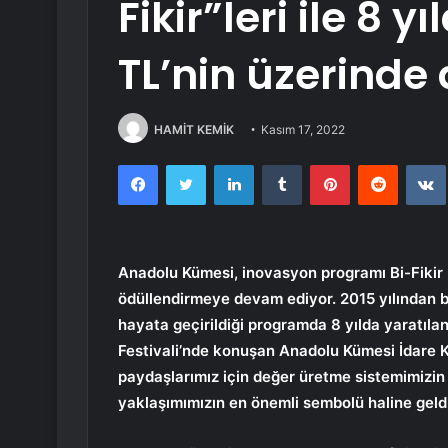
Fikir”leri ile 8 
TL’nin üzerinde 
HAMİT KEMİK
Kasım 17, 2022
Facebook
Twitter
LinkedIn
Tumblr
Pinterest
Reddit
Anadolu Kümesi, inovasyon programı Bi-Fikir ka
ödüllendirmeye devam ediyor. 2015 yılından b
hayata geçirildiği programda 8 yılda yaratılan
Festivali’nde konuşan Anadolu Kümesi İdare K
paydaşlarımız için değer üretme sistemimizin 
yaklaşımımızın en önemli sembolü haline geldi