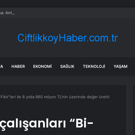
a: Antalya’nın Kaş ilçesinde orman yangını çıktı
FA
HABER
EKONOMI
SAĞLIK
TEKNOLOJI
YAŞAM
Fikir”leri ile 8 yılda 860 milyon TL’nin üzerinde değer üretti
alışanları “Bi-