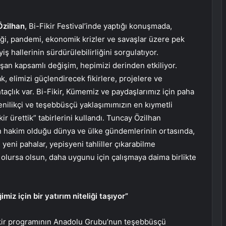
Özilhan
, Bi-Fikir Festival’inde yaptığı konuşmada,
iği, pandemi, ekonomik krizler ve savaşlar üzere pek
 hallerinin sürdürülebilirliğini sorgulatıyor.
şan kapsamlı değişim, hepimizi derinden etkiliyor.
k, elimizi güçlendirecek fikirlere, projelere ve
açlık var. Bi-Fikir, Kümemiz ve paydaşlarımız için paha
enilikçi ve teşebbüsçü yaklaşımımızın en kıymetli
ir ürettik” tabirlerini kullandı. Tuncay Özilhan
ların hakim olduğu dünya ve ülke gündemlerinin ortasında,
yeni pahalar, yepisyeni tahliller çıkarabilme
e olursa olsun, daha uygunu için çalışmaya daima birlikte
miz için bir yatırım niteliği taşıyor”
ikir programının Anadolu Grubu’nun teşebbüsçü