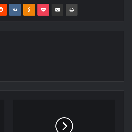
erest
Reddit
VKontakte
Odnoklassniki
Pocket
E-Posta ile paylaş
Yazdır