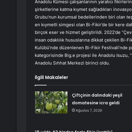
Anadolu Kümesi çalışanlarının yaratıcı fikirleri
şirketlerine katma kıymet sağladıkları inovasyo
Grubu’nun kurumsal bedellerinden biri olan te
en kıymetli simgesi olan Bi-Fikir’de bir kere dah
birçok eser ve hizmet geliştirildi. 2022’de “Çevi
insan odaklılık hususlarına dikkat çekilen Bi-Fi
Kulübü’nde düzenlenen Bi-Fikir Festivali’nde pr
kategorisinde Big.e projesi ile Anadolu Isuzu, “
Anadolu Sıhhat Merkezi birinci oldu.
İlgili Makaleler
Çiftçinin dalındaki yeşil
domatesine icra geldi
Ağustos 7, 2026