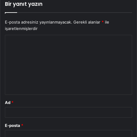
Bir yanıt yazın
E-posta adresiniz yayınlanmayacak.
Gerekli alanlar
*
ile
işaretlenmişlerdir
Y
o
r
u
m
*
Ad
*
E-posta
*