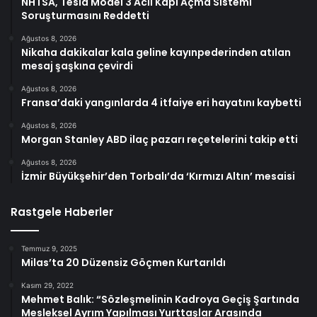
NHTSA, Tesla Model 3 Acil Kapı Açma Sistemi
Soruşturmasını Reddetti
Ağustos 8, 2026
Nikaha dakikalar kala geline kayınpederinden atılan
mesaj şaşkına çevirdi
Ağustos 8, 2026
Fransa’daki yangınlarda 4 itfaiye eri hayatını kaybetti
Ağustos 8, 2026
Morgan Stanley ABD ilaç pazarı reçetelerini takip etti
Ağustos 8, 2026
İzmir Büyükşehir’den Torbalı’da ‘Kırmızı Altın’ mesaisi
Rastgele Haberler
Temmuz 9, 2025
Milas’ta 20 Düzensiz Göçmen Kurtarıldı
Kasım 29, 2022
Mehmet Balık: “Sözleşmelinin Kadroya Geçiş Şartında
Mesleksel Ayrım Yapılması Yurttaşlar Arasında