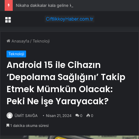
Nikaha dakikalar kala geline kayınpederinden atılan mesaj şaşkına çevirdi
Menü
Anasayfa
/
Teknoloji
Teknoloji
Android 15 ile Cihazın
‘Depolama Sağlığını’ Takip
Etmek Mümkün Olacak:
Peki Ne İşe Yarayacak?
ÜMİT SAVĞA
Nisan 21, 2024
0
0
1 dakika okuma süresi