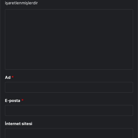
işaretlenmişlerdir
Y
o
r
u
m
*
Ad
*
E-posta
*
İnternet sitesi