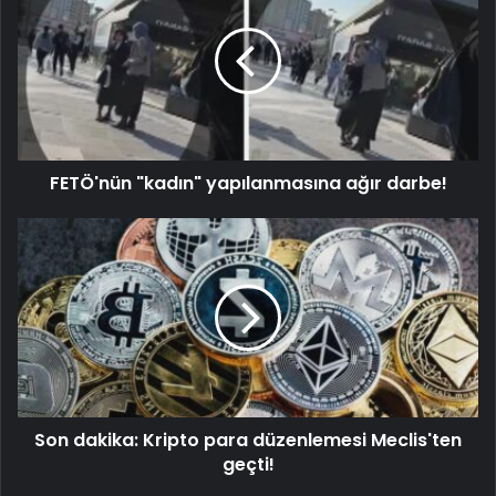
FETÖ'nün "kadın" yapılanmasına ağır darbe!
Son dakika: Kripto para düzenlemesi Meclis'ten
geçti!