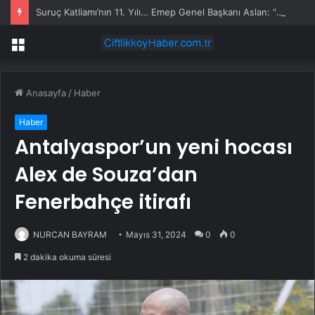
Suruç Katliamı’nın 11. Yılı… Emep Genel Başkanı Aslan: “Gerçek Adalet Sağlanana Kadar Mücadelemizi Sürdüreceğiz”
Menü
Anasayfa
/
Haber
Haber
Antalyaspor’un yeni hocası
Alex de Souza’dan
Fenerbahçe itirafı
NURCAN BAYRAM
Mayıs 31, 2024
0
0
2 dakika okuma süresi