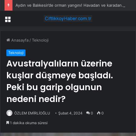
Aydın ve Balıkesir’de orman yangını! Havadan ve karadan müdahale devam ediyor
Menü
Anasayfa
/
Teknoloji
Teknoloji
Avustralyalıların üzerine
kuşlar düşmeye başladı.
Peki bu garip olgunun
nedeni nedir?
ÖZLEM EMİRLİOĞLU
Şubat 4, 2024
0
0
1 dakika okuma süresi