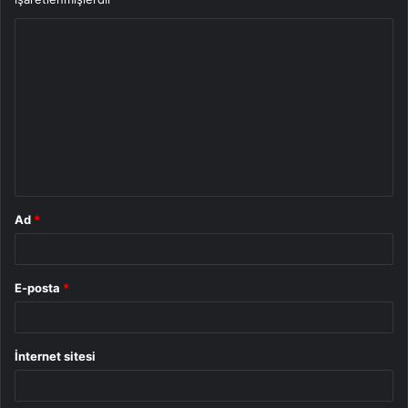
Y
o
r
u
m
*
Ad
*
E-posta
*
İnternet sitesi