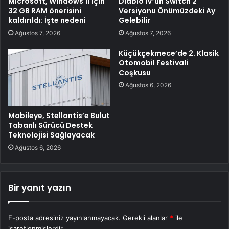
Microsoft, Windows 11 için
Diablo IV’ün Switch 2
32 GB RAM önerisini
Versiyonu Önümüzdeki Ay
kaldırıldı: İşte nedeni
Gelebilir
Ağustos 7, 2026
Ağustos 7, 2026
Küçükçekmece’de 2. Klasik
Otomobil Festivali
Coşkusu
Ağustos 6, 2026
Mobileye, Stellantis’e Bulut
Tabanlı Sürücü Destek
Teknolojisi Sağlayacak
Ağustos 6, 2026
Bir yanıt yazın
E-posta adresiniz yayınlanmayacak.
Gerekli alanlar
*
ile
işaretlenmişlerdir