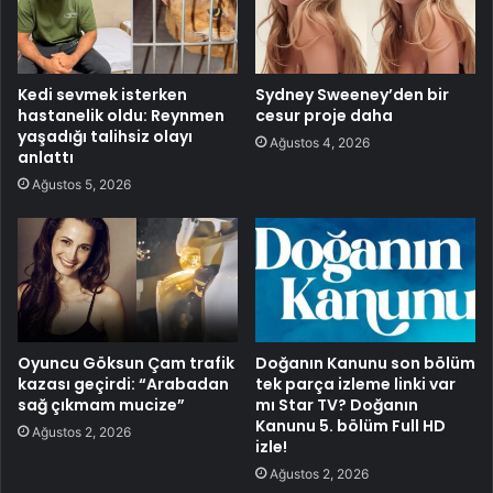
Kedi sevmek isterken
Sydney Sweeney’den bir
hastanelik oldu: Reynmen
cesur proje daha
yaşadığı talihsiz olayı
Ağustos 4, 2026
anlattı
Ağustos 5, 2026
Oyuncu Göksun Çam trafik
Doğanın Kanunu son bölüm
kazası geçirdi: “Arabadan
tek parça izleme linki var
sağ çıkmam mucize”
mı Star TV? Doğanın
Kanunu 5. bölüm Full HD
Ağustos 2, 2026
izle!
Ağustos 2, 2026