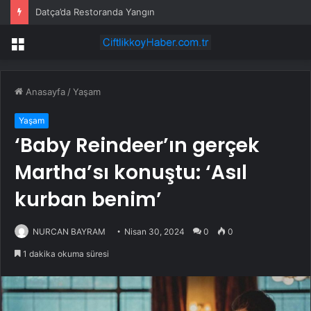
Datça’da Restoranda Yangın
Menü
Anasayfa
/
Yaşam
Yaşam
‘Baby Reindeer’ın gerçek
Martha’sı konuştu: ‘Asıl
kurban benim’
NURCAN BAYRAM
Nisan 30, 2024
0
0
1 dakika okuma süresi