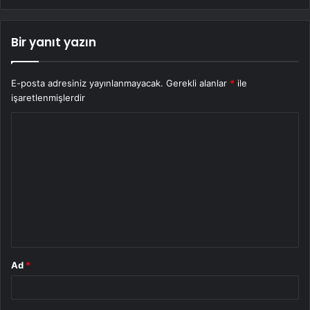
Bir yanıt yazın
E-posta adresiniz yayınlanmayacak.
Gerekli alanlar
*
ile
işaretlenmişlerdir
Y
o
r
u
m
*
Ad
*