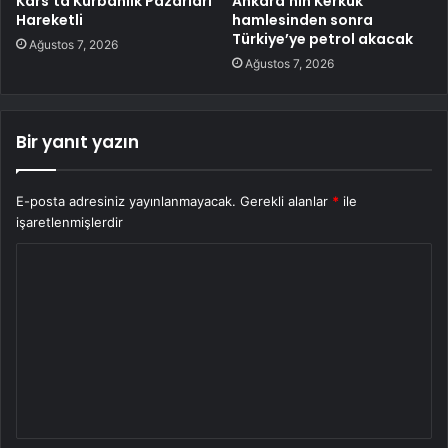
Kars’ta Kurbanlık Pazarları
Ankara’nın Kerkük
Hareketli
hamlesinden sonra
Türkiye’ye petrol akacak
Ağustos 7, 2026
Ağustos 7, 2026
Bir yanıt yazın
E-posta adresiniz yayınlanmayacak.
Gerekli alanlar
*
ile
işaretlenmişlerdir
Y
o
r
u
m
*