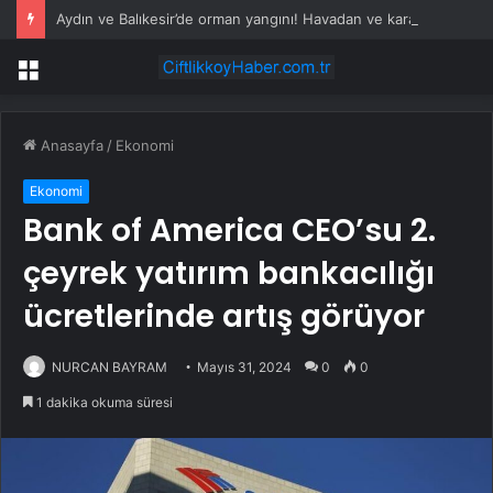
Aydın ve Balıkesir’de orman yangını! Havadan ve karadan müdahale devam ediyor
Menü
Anasayfa
/
Ekonomi
Ekonomi
Bank of America CEO’su 2.
çeyrek yatırım bankacılığı
ücretlerinde artış görüyor
NURCAN BAYRAM
Mayıs 31, 2024
0
0
1 dakika okuma süresi