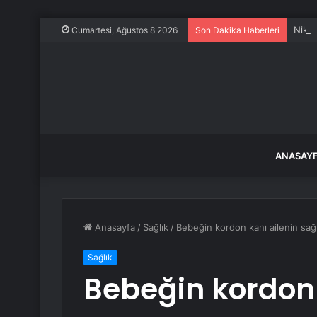
Nikah
Cumartesi, Ağustos 8 2026
Son Dakika Haberleri
ANASAY
Anasayfa
/
Sağlık
/
Bebeğin kordon kanı ailenin sağ
Sağlık
Bebeğin kordon 