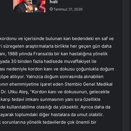
hali
Temmuz 31, 2026
 kordonu ve içerisinde bulunan kan bedendeki en saf ve
ri süregelen araştırmalarla birlikte her geçen gün daha
nı, 1988 yılında Fransa’da bir kan hastalığına yönelik
nyada 30 binden fazla hadisede muvaffakiyet ile
lması nedeniyle kordon kanı ve dokusu çoğunlukla doğum
 çöpe atılıyor. Yalnızca doğum sonrasında alınabilen
sının ehemmiyetine işaret eden Stembio Genel Medikal
f. Dr. Utku Ateş, “Kordon kanı ve dokusunun, gelecekte
 karşı tedavi imkanı sunmasının yanı sıra özellikle
 kullanılabilme olasılığı da yüksektir. Ayrıca daha da
ayarak toplumdaki diğer hastalara da umut olabilir.
k sorunlarına yönelik tedavilerde çok önemli bir