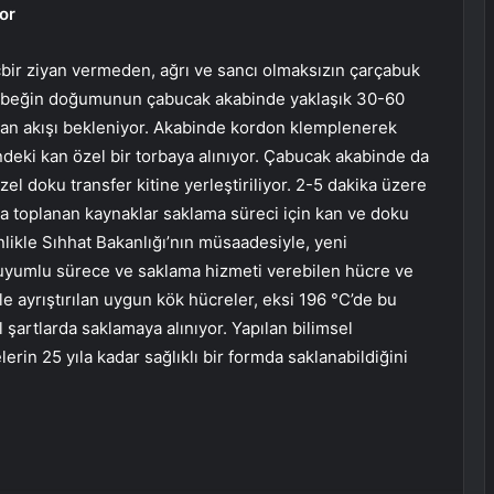
or
ir ziyan vermeden, ağrı ve sancı olmaksızın çarçabuk
 “Bebeğin doğumunun çabucak akabinde yaklaşık 30-60
an akışı bekleniyor. Akabinde kordon klemplenerek
ndeki kan özel bir torbaya alınıyor. Çabucak akabinde da
l doku transfer kitine yerleştiriliyor. 2-5 dakika üzere
 toplanan kaynaklar saklama süreci için kan ve doku
nlikle Sıhhat Bakanlığı’nın müsaadesiyle, yeni
na uyumlu sürece ve saklama hizmeti verebilen hücre ve
le ayrıştırılan uygun kök hücreler, eksi 196 °C’de bu
l şartlarda saklamaya alınıyor.
Yapılan bilimsel
erin 25 yıla kadar sağlıklı bir formda saklanabildiğini