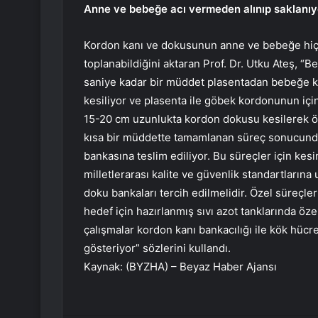
Anne ve bebeğe acı vermeden alınıp saklanıy
Kordon kanı ve dokusunun anne ve bebeğe hiçb
toplanabildiğini aktaran Prof. Dr. Utku Ateş,
saniye kadar bir müddet plasentadan bebeğe k
kesiliyor ve plasenta ile göbek kordonunun içi
15-20 cm uzunlukta kordon dokusu kesilerek öze
kısa bir müddette tamamlanan süreç sonucunda
bankasına teslim ediliyor.
Bu süreçler için kesi
milletlerarası kalite ve güvenlik standartları
doku bankaları tercih edilmelidir
. Özel süreçler
hedef için hazırlanmış sıvı azot tanklarında öze
çalışmalar kordon kanı bankacılığı ile kök hücrel
gösteriyor” sözlerini kullandı.
Kaynak: (BYZHA) – Beyaz Haber Ajansı