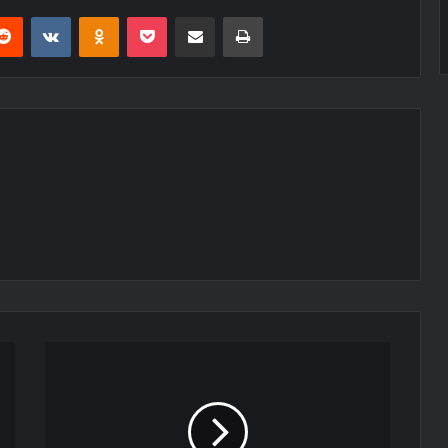
erest
Reddit
VKontakte
Odnoklassniki
Pocket
E-Posta ile paylaş
Yazdır