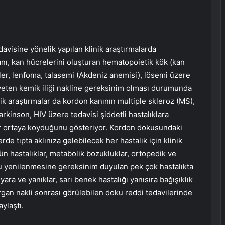
avisine yönelik yapılan klinik araştırmalarda
nı, kan hücrelerini oluşturan hematopoietik kök (kan
ler, lenfoma, talasemi (Akdeniz anemisi), lösemi üzere
rıyeten kemik iliği nakline gereksinim olması durumunda
inik araştırmalar da kordon kanının multiple skleroz (MS),
arkinson, HIV üzere tedavisi şiddetli hastalıklara
ar ortaya koyduğunu gösteriyor. Kordon dokusundaki
de tıpta aklınıza gelebilecek her hastalık için klinik
 hastalıklar, metabolik bozukluklar, ortopedik ve
u yenilenmesine gereksinim duyulan pek çok hastalıkta
 yara ve yanıklar, sarı benek hastalığı yanısıra bağışıklık
rgan nakli sonrası görülebilen doku reddi tedavilerinde
ylaştı.