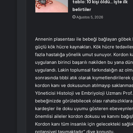
tablo: 10 kişi öldü… İşte ilk
belirtiler
Ağustos 5, 2026
Annenin plasentası ile bebeği bağlayan göbek
güçlü kök hücre kaynakları. Kök hücre tedavile
fazla hastalığa yönelik umut sunuyor. Kordon ka
uygulanan birinci başarılı nakilden bu yana dü
uygulandı. Lakin toplumsal farkındalığın az o
sonrasında tıbbi atık olarak kıymetlendirilerek
kordon kanı ve dokusunun atılmayıp saklanma
Yöneticisi Histoloji ve Embriyoloji Uzmanı Pro
bebeğinizde görülebilecek olası rahatsızlıklara
kardeşler ile doku uyumu gösteren ebeveynlerde
önemlisi aileler kordon dokusu ve kanını bağışl
Kordon kanı tüm insanlık için gelecekteki sağlı
potansiyel taşımaktadır” diye konuştu.