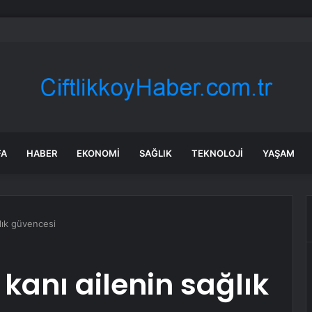
a dakikalar kala geline kayınpederinden atılan mesaj şaşkına çevirdi
FA
HABER
EKONOMI
SAĞLIK
TEKNOLOJI
YAŞAM
lık güvencesi
kanı ailenin sağlık