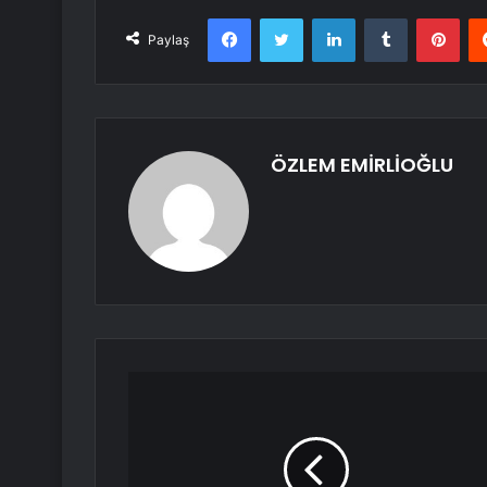
Facebook
Twitter
LinkedIn
Tumblr
Pint
Paylaş
ÖZLEM EMİRLİOĞLU