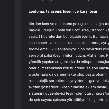
Lenfoma, talasemi, lösemiye karşı tesirli
Kordon kanı ve dokusuna pek çok hastalığın ted
başvurulduğunu belirten Prof. Ateş, “Kordon ka
yapıcı) hücrelerden bol ölçüde içerir. Bu hücre
kan kanseri ve kalıtsal kan hastalıklarında, ay
tedavi emelli kullanılabiliyor. Son devirdeki kl
serebral palsi (beyin felci), otizm, Alzheimer, P
yönelik yapılan araştırmalarda müspet sonuçl
onarıcı mezenkimal kök hücreler ise son vakitler
araştırmalarda denenmekte olup başta otoimmün
romatolojik sorunlarda ayrıyeten organ ve dok
aktiflik gösteriyor. Birebir vakitte eklem hasarı,
sistemini düzenleyici tesirinden ötürü hücre/o
de çok sayıda çalışma yürütülüyor” bilgilerini pa