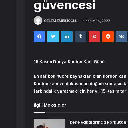
güvencesi
ÖZLEM EMİRLİOĞLU
Kasım 14, 2022
Facebook
Twitter
LinkedIn
Tumblr
Pinterest
Reddit
15 Kasım Dünya Kordon Kanı Günü
En saf kök hücre kaynakları olan kordon kanı
Kordon kanı ve dokusunun doğum sonrasında 
farkındalık yaratmak için her yıl 15 Kasım ta
İlgili Makaleler
Kene vakalarında korkutan