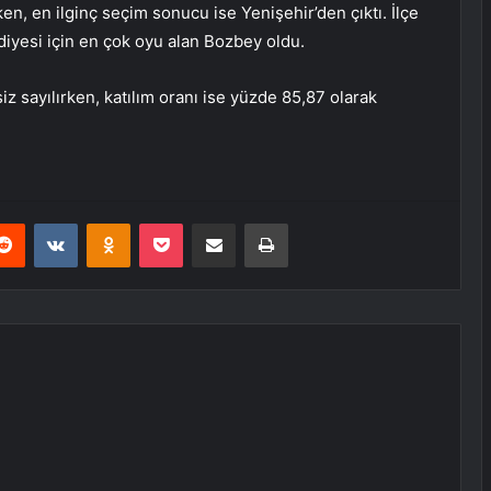
ken, en ilginç seçim sonucu ise Yenişehir’den çıktı. İlçe
iyesi için en çok oyu alan Bozbey oldu.
 sayılırken, katılım oranı ise yüzde 85,87 olarak
erest
Reddit
VKontakte
Odnoklassniki
Pocket
E-Posta ile paylaş
Yazdır