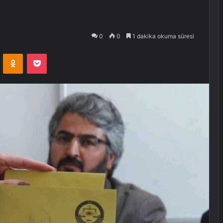
0
0
1 dakika okuma süresi
VKontakte
Odnoklassniki
Pocket