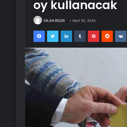
oy kullanacak
DİLAN BİÇER
Mart 30, 2024
Facebook
Twitter
LinkedIn
Tumblr
Pinterest
Reddit