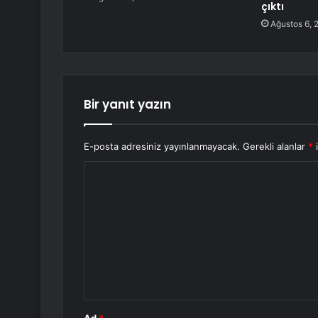
çıktı
Ağustos 6, 
Bir yanıt yazın
E-posta adresiniz yayınlanmayacak.
Gerekli alanlar
*
i
Y
o
r
u
m
*