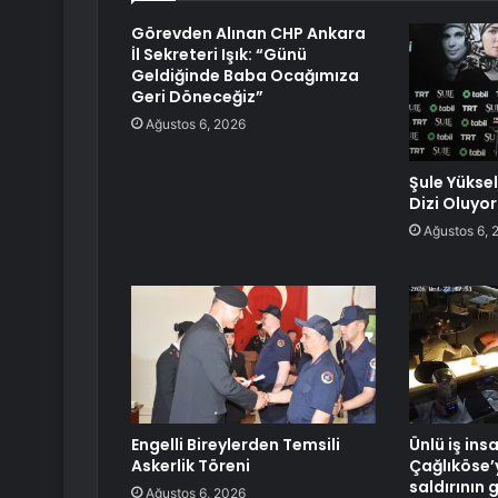
Görevden Alınan CHP Ankara
İl Sekreteri Işık: “Günü
Geldiğinde Baba Ocağımıza
Geri Döneceğiz”
Ağustos 6, 2026
Şule Yüksel
Dizi Oluyor
Ağustos 6, 
Engelli Bireylerden Temsili
Ünlü iş ins
Askerlik Töreni
Çağlıköse’
saldırının 
Ağustos 6, 2026