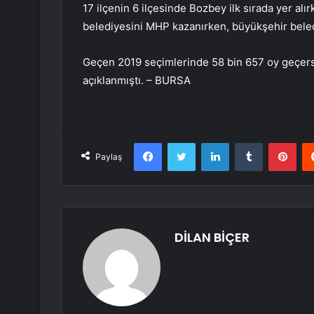
17 ilçenin 6 ilçesinde Bozbey ilk sırada yer alır
belediyesini MHP kazanırken, büyükşehir beled
Geçen 2019 seçimlerinde 58 bin 657 oy geçersiz
açıklanmıştı. – BURSA
Facebook
Twitter
LinkedIn
Tumblr
Pint
Paylaş
DİLAN BİÇER