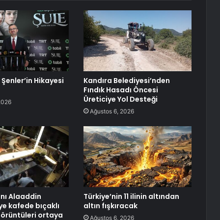
 Şenler’in Hikayesi
Kandıra Belediyesi’nden
Fındık Hasadı Öncesi
Üreticiye Yol Desteği
2026
Ağustos 6, 2026
anı Alaaddin
Türkiye’nin 11 ilinin altından
ye kafede bıçaklı
altın fışkıracak
görüntüleri ortaya
Ağustos 6, 2026