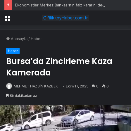
Ekonomistler Merkez Bankası’nın faiz kararını değerlendirdi
Menü
Anasayfa
/
Haber
Haber
Bursa’da Zincirleme Kaza
Kamerada
MEHMET HAZBİN KAZBEK
Ekim 17, 2025
0
0
Bir dakikadan az