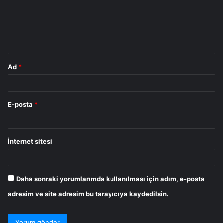
u
m
*
Ad
*
E-posta
*
İnternet sitesi
Daha sonraki yorumlarımda kullanılması için adım, e-posta
adresim ve site adresim bu tarayıcıya kaydedilsin.