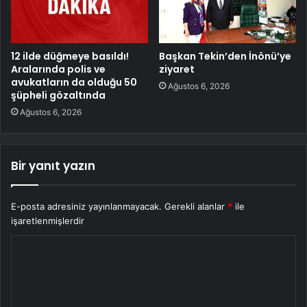
12 ilde düğmeye basıldı!
Başkan Tekin’den İnönü’ye
Aralarında polis ve
ziyaret
avukatların da olduğu 50
Ağustos 6, 2026
şüpheli gözaltında
Ağustos 6, 2026
Bir yanıt yazın
E-posta adresiniz yayınlanmayacak.
Gerekli alanlar
*
ile
işaretlenmişlerdir
Y
o
r
u