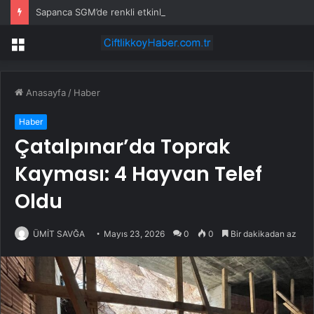
Sapanca SGM’de renkli etkinlik
Menü
Anasayfa
/
Haber
Haber
Çatalpınar’da Toprak
Kayması: 4 Hayvan Telef
Oldu
ÜMİT SAVĞA
Mayıs 23, 2026
0
0
Bir dakikadan az