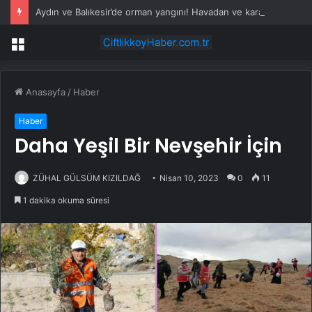
Aydın ve Balıkesir’de orman yangını! Havadan ve karadan müdahale devam ediyor
Menü
Anasayfa
/
Haber
Haber
Daha Yeşil Bir Nevşehir İçin
ZÜHAL GÜLSÜM KIZILDAĞ
Nisan 10, 2023
0
11
1 dakika okuma süresi