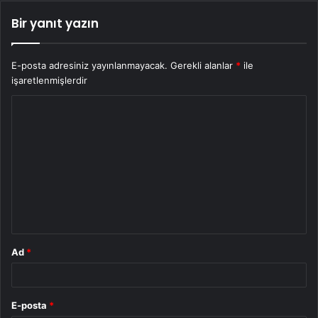
Bir yanıt yazın
E-posta adresiniz yayınlanmayacak.
Gerekli alanlar
*
ile
işaretlenmişlerdir
Y
o
r
u
m
*
Ad
*
E-posta
*