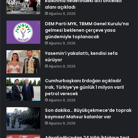
kalkınma hedefindeki altı öncelikli
alanı açıkladı
Ağustos 9, 2026
DEM Parti MYK, TBMM Genel Kurulu’na
gelmesi beklenen çerçeve yasa
gündemiyle toplanacak
Ağustos 9, 2026
Yasemin’i yakalattı, kendisi sefa
sürüyor
Ağustos 9, 2026
Cumhurbaşkanı Erdoğan açıkladı!
Irak, Türkiye’ye günlük 1 milyon varil
petrol verecek
Ağustos 9, 2026
Son dakika… Büyükçekmece’de toprak
kayması! Mahsur kalanlar var
Ağustos 9, 2026
Ağıralioğlu’ndan 24 Yıllık İktidara Sert