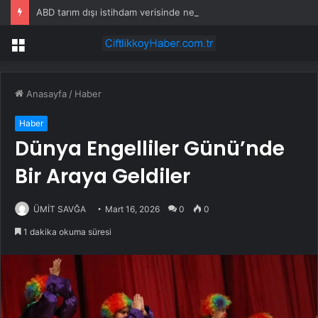
ABD tarım dışı istihdam verisinde negatif sürpriz
Menü
Anasayfa
/
Haber
Haber
Dünya Engelliler Günü’nde
Bir Araya Geldiler
ÜMİT SAVĞA
Mart 16, 2026
0
0
1 dakika okuma süresi