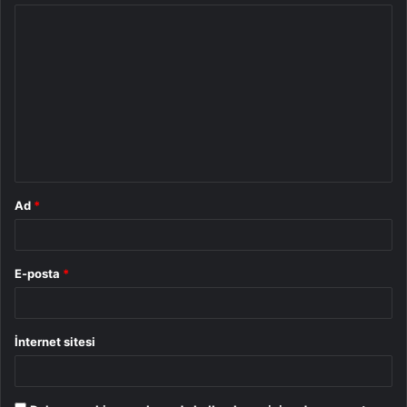
Y
o
r
u
m
*
Ad
*
E-posta
*
İnternet sitesi