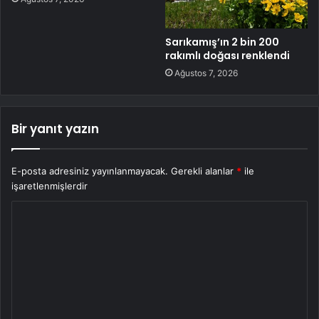
Sarıkamış’ın 2 bin 200
rakımlı doğası renklendi
Ağustos 7, 2026
Bir yanıt yazın
E-posta adresiniz yayınlanmayacak.
Gerekli alanlar
*
ile
işaretlenmişlerdir
Y
o
r
u
m
*