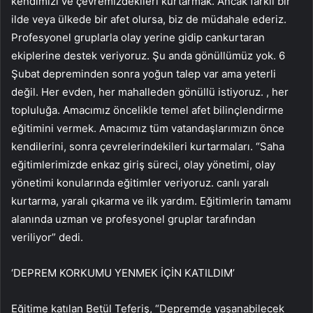
kendimizi ve çevremizdekileri kurtarmak. Ancak farklı bir
ilde veya ülkede bir afet olursa, biz de müdahale ederiz.
Profesyonel gruplarla olay yerine gidip cankurtaran
ekiplerine destek veriyoruz. Şu anda gönüllümüz yok. 6
Şubat depreminden sonra yoğun talep var ama yeterli
değil. Her evden, her mahalleden gönüllü istiyoruz. , her
topluluğa. Amacımız öncelikle temel afet bilinçlendirme
eğitimini vermek. Amacımız tüm vatandaşlarımızın önce
kendilerini, sonra çevrelerindekileri kurtarmaları. “Saha
eğitimlerimizde enkaz giriş süreci, olay yönetimi, olay
yönetimi konularında eğitimler veriyoruz. canlı yaralı
kurtarma, yaralı çıkarma ve ilk yardım. Eğitimlerin tamamı
alanında uzman ve profesyonel gruplar tarafından
veriliyor” dedi.
‘DEPREM KORKUMU YENMEK İÇİN KATILDIM’
Eğitime katılan Betül Teferiş, “Depremde yaşanabilecek