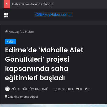
Datça’da Restoranda Yangın
Menü
Anasayfa
/
Haber
Haber
Edirne’de ‘Mahalle Afet
Gönüllüleri’ projesi
kapsamında saha
eğitimleri başladı
ZÜHAL GÜLSÜM KIZILDAĞ
Şubat 6, 2024
0
0
2 dakika okuma süresi