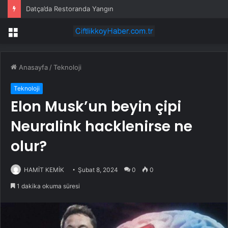
Datça’da Restoranda Yangın
Menü
Anasayfa
/
Teknoloji
Teknoloji
Elon Musk’un beyin çipi
Neuralink hacklenirse ne
olur?
HAMİT KEMİK
Şubat 8, 2024
0
0
1 dakika okuma süresi