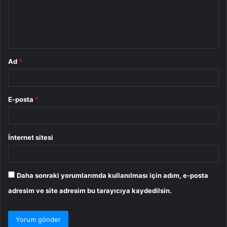
u
m
*
Ad
*
E-posta
*
İnternet sitesi
Daha sonraki yorumlarımda kullanılması için adım, e-posta
adresim ve site adresim bu tarayıcıya kaydedilsin.