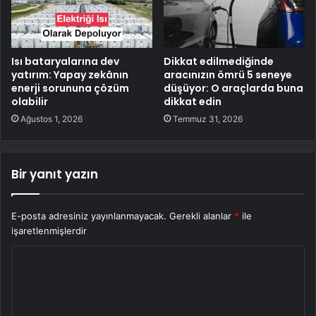
Isı bataryalarına dev
Dikkat edilmediğinde
yatırım: Yapay zekânın
aracınızın ömrü 5 seneye
enerji sorununa çözüm
düşüyor: O araçlarda buna
olabilir
dikkat edin
Ağustos 1, 2026
Temmuz 31, 2026
Bir yanıt yazın
E-posta adresiniz yayınlanmayacak.
Gerekli alanlar
*
ile
işaretlenmişlerdir
Y
o
r