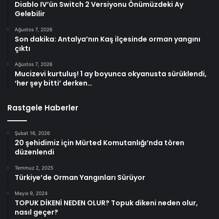
Diablo IV’ün Switch 2 Versiyonu Önümüzdeki Ay
Gelebilir
Ağustos 7, 2026
Son dakika: Antalya’nın Kaş ilçesinde orman yangını
çıktı
Ağustos 7, 2026
Mucizevi kurtuluş! 1 ay boyunca okyanusta sürüklendi,
‘her şey bitti’ derken…
Rastgele Haberler
Şubat 16, 2026
20 şehidimiz için Mürted Komutanlığı’nda tören
düzenlendi
Temmuz 2, 2025
Türkiye’de Orman Yangınları Sürüyor
Mayıs 9, 2024
TOPUK DİKENİ NEDEN OLUR? Topuk dikeni neden olur,
nasıl geçer?