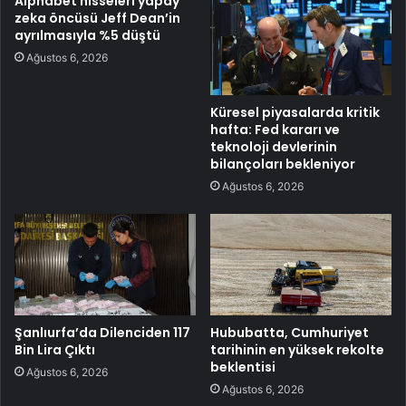
Alphabet hisseleri yapay
zeka öncüsü Jeff Dean’in
ayrılmasıyla %5 düştü
Ağustos 6, 2026
Küresel piyasalarda kritik
hafta: Fed kararı ve
teknoloji devlerinin
bilançoları bekleniyor
Ağustos 6, 2026
Şanlıurfa’da Dilenciden 117
Hububatta, Cumhuriyet
Bin Lira Çıktı
tarihinin en yüksek rekolte
beklentisi
Ağustos 6, 2026
Ağustos 6, 2026