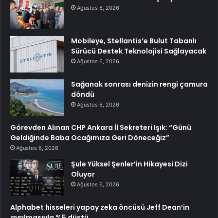
Ağustos 6, 2026
Mobileye, Stellantis’e Bulut Tabanlı
Sürücü Destek Teknolojisi Sağlayacak
Ağustos 6, 2026
Sağanak sonrası denizin rengi çamura
döndü
Ağustos 6, 2026
Görevden Alınan CHP Ankara İl Sekreteri Işık: “Günü
Geldiğinde Baba Ocağımıza Geri Döneceğiz”
Ağustos 6, 2026
Şule Yüksel Şenler’in Hikayesi Dizi
Oluyor
Ağustos 6, 2026
Alphabet hisseleri yapay zeka öncüsü Jeff Dean’in
ayrılmasıyla %5 düştü