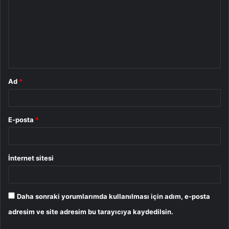
r
u
m
*
Ad
*
E-posta
*
İnternet sitesi
Daha sonraki yorumlarımda kullanılması için adım, e-posta
adresim ve site adresim bu tarayıcıya kaydedilsin.