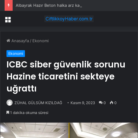
Albayrak Hazır Beton halka arz kaç lot verir, hangi bankalarda var? Albayrak Hazır Beton halka arz katıım endeksine uygun mu?
Menü
Anasayfa
/
Ekonomi
Ekonomi
ICBC siber güvenlik sorunu
Hazine ticaretini sekteye
uğrattı
ZÜHAL GÜLSÜM KIZILDAĞ
Kasım 9, 2023
0
0
1 dakika okuma süresi