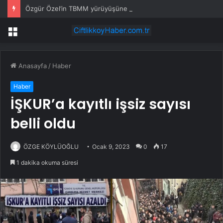
Özgür Özel’in TBMM yürüyüşüne başsavcılıktan soruşturma
Menü
Anasayfa
/
Haber
Haber
İŞKUR’a kayıtlı işsiz sayısı
belli oldu
ÖZGE KÖYLÜOĞLU
Ocak 9, 2023
0
17
1 dakika okuma süresi