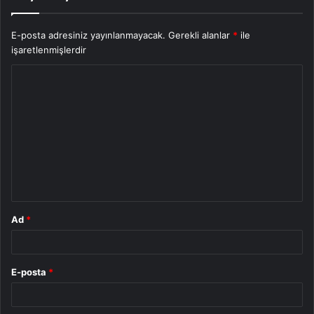
E-posta adresiniz yayınlanmayacak.
Gerekli alanlar
*
ile
işaretlenmişlerdir
Y
o
r
u
m
*
Ad
*
E-posta
*