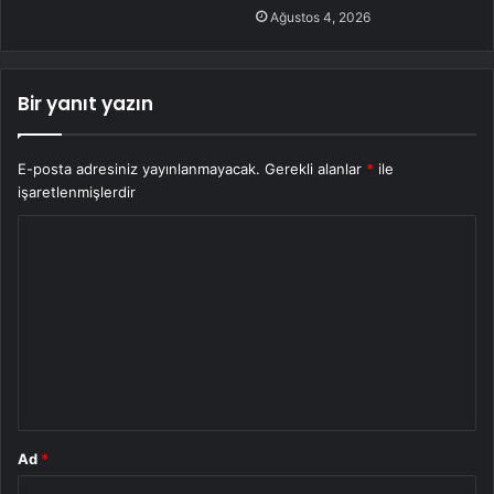
Ağustos 4, 2026
Bir yanıt yazın
E-posta adresiniz yayınlanmayacak.
Gerekli alanlar
*
ile
işaretlenmişlerdir
Y
o
r
u
m
*
Ad
*