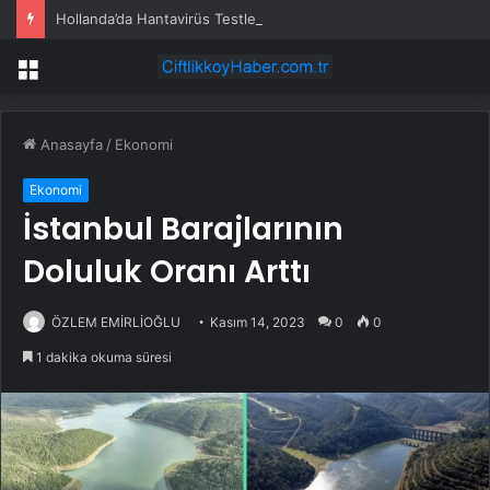
Hollanda’da Hantavirüs Testleri Negatif Çıktı
Menü
Anasayfa
/
Ekonomi
Ekonomi
İstanbul Barajlarının
Doluluk Oranı Arttı
ÖZLEM EMİRLİOĞLU
Kasım 14, 2023
0
0
1 dakika okuma süresi