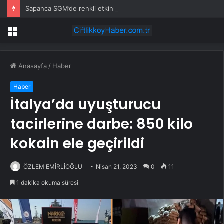
Sapanca SGM’de renkli etkinlik
Menü
Anasayfa
/
Haber
Haber
İtalya’da uyuşturucu
tacirlerine darbe: 850 kilo
kokain ele geçirildi
ÖZLEM EMİRLİOĞLU
Nisan 21, 2023
0
11
1 dakika okuma süresi