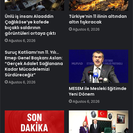
Ünlü iş insanı Alaaddin
Türkiye’nin 11 ilinin altından
Çağlıköse’ye kafede
altın fışkıracak
bıçaklı saldırının
Ağustos 6, 2026
görüntüleri ortaya çıktı
Ağustos 6, 2026
Suruç Katliamı’nın 11. Yılı…
Emep Genel Başkanı Aslan:
“Gerçek Adalet Sağlanana
Kadar Mücadelemizi
Sürdüreceğiz”
Ağustos 6, 2026
MESEM ile Mesleki Eğitimde
Yeni Dönem
Ağustos 6, 2026