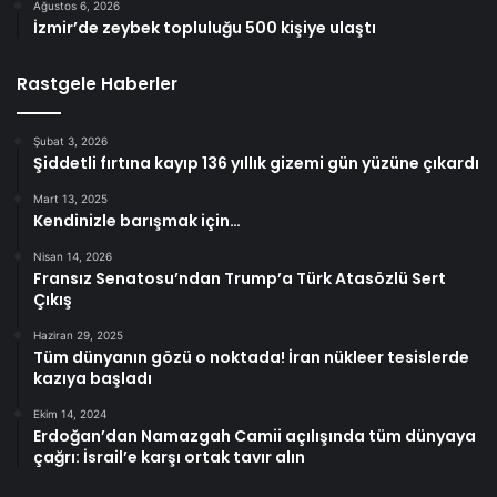
Ağustos 6, 2026
İzmir’de zeybek topluluğu 500 kişiye ulaştı
Rastgele Haberler
Şubat 3, 2026
Şiddetli fırtına kayıp 136 yıllık gizemi gün yüzüne çıkardı
Mart 13, 2025
Kendinizle barışmak için…
Nisan 14, 2026
Fransız Senatosu’ndan Trump’a Türk Atasözlü Sert
Çıkış
Haziran 29, 2025
Tüm dünyanın gözü o noktada! İran nükleer tesislerde
kazıya başladı
Ekim 14, 2024
Erdoğan’dan Namazgah Camii açılışında tüm dünyaya
çağrı: İsrail’e karşı ortak tavır alın