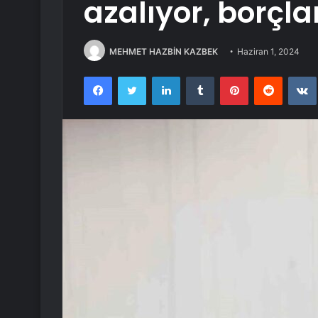
azalıyor, borçla
MEHMET HAZBİN KAZBEK
Haziran 1, 2024
Facebook
Twitter
LinkedIn
Tumblr
Pinterest
Reddit