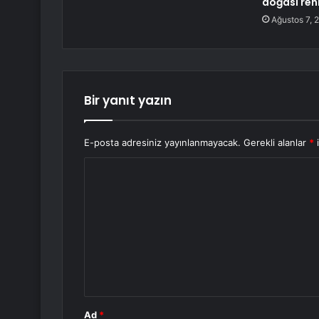
doğası ren
Ağustos 7, 
Bir yanıt yazın
E-posta adresiniz yayınlanmayacak.
Gerekli alanlar
*
i
Y
o
r
u
m
*
Ad
*