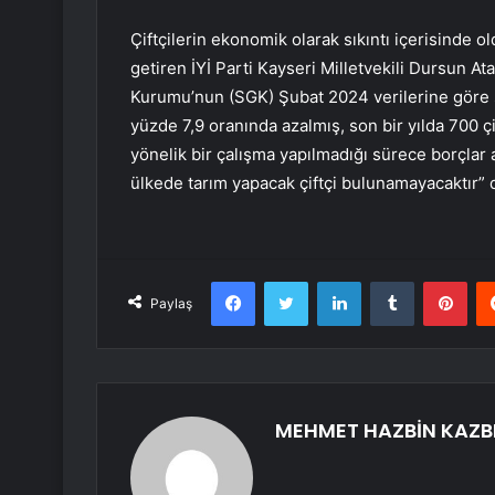
Çiftçilerin ekonomik olarak sıkıntı içerisinde ol
getiren İYİ Parti Kayseri Milletvekili Dursun At
Kurumu’nun (SGK) Şubat 2024 verilerine göre se
yüzde 7,9 oranında azalmış, son bir yılda 700 çift
yönelik bir çalışma yapılmadığı sürece borçlar
ülkede tarım yapacak çiftçi bulunamayacaktır” 
Facebook
Twitter
LinkedIn
Tumblr
Pint
Paylaş
MEHMET HAZBİN KAZB