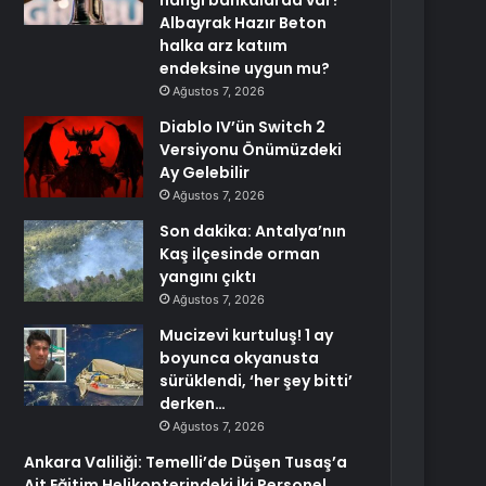
hangi bankalarda var?
Albayrak Hazır Beton
halka arz katıım
endeksine uygun mu?
Ağustos 7, 2026
Diablo IV’ün Switch 2
Versiyonu Önümüzdeki
Ay Gelebilir
Ağustos 7, 2026
Son dakika: Antalya’nın
Kaş ilçesinde orman
yangını çıktı
Ağustos 7, 2026
Mucizevi kurtuluş! 1 ay
boyunca okyanusta
sürüklendi, ‘her şey bitti’
derken…
Ağustos 7, 2026
Ankara Valiliği: Temelli’de Düşen Tusaş’a
Ait Eğitim Helikopterindeki İki Personel