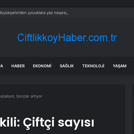
Büyükşehir’den çocuklara yaz neşesi
FA
HABER
EKONOMI
SAĞLIK
TEKNOLOJI
YAŞAM
ı azalıyor, borçlar artıyor
kili: Çiftçi sayısı