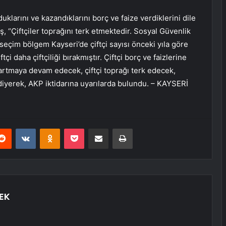
duklarını ve kazandıklarını borç ve faize verdiklerini dile
aş, “Çiftçiler toprağını terk etmektedir. Sosyal Güvenlik
çim bölgem Kayseri’de çiftçi sayısı önceki yıla göre
çi daha çiftçiliği bırakmıştır. Çiftçi borç ve faizlerine
 artmaya devam edecek, çiftçi toprağı terk edecek,
diyerek, AKP iktidarına uyarılarda bulundu. – KAYSERİ
erest
Reddit
VKontakte
Odnoklassniki
Pocket
E-Posta ile paylaş
Yazdır
EK