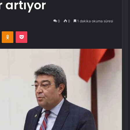
r artıyor
0
0
1 dakika okuma süresi
VKontakte
Odnoklassniki
Pocket