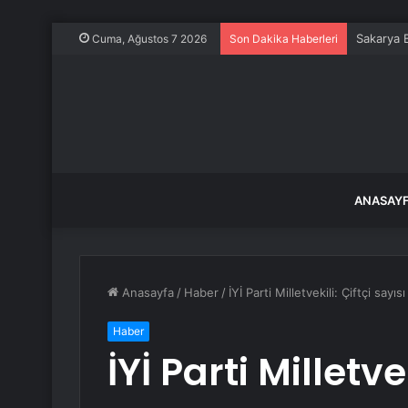
Sakarya 
Cuma, Ağustos 7 2026
Son Dakika Haberleri
ANASAY
Anasayfa
/
Haber
/
İYİ Parti Milletvekili: Çiftçi sayıs
Haber
İYİ Parti Milletve