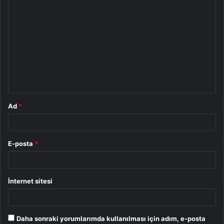
Y
o
r
u
m
*
Ad
*
E-posta
*
İnternet sitesi
Daha sonraki yorumlarımda kullanılması için adım, e-posta