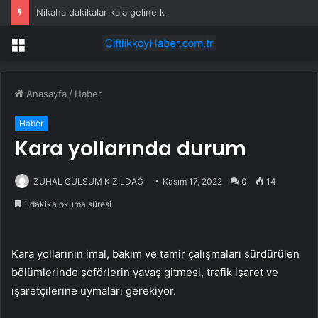
Nikaha dakikalar kala geline kayınpederinden atılan mesaj şaşkına çevirdi
Menü
Anasayfa
/
Haber
Haber
Kara yollarında durum
ZÜHAL GÜLSÜM KIZILDAĞ
Kasım 17, 2022
0
14
1 dakika okuma süresi
Kara yollarının imal, bakım ve tamir çalışmaları sürdürülen
bölümlerinde şoförlerin yavaş gitmesi, trafik işaret ve
işaretçilerine uymaları gerekiyor.