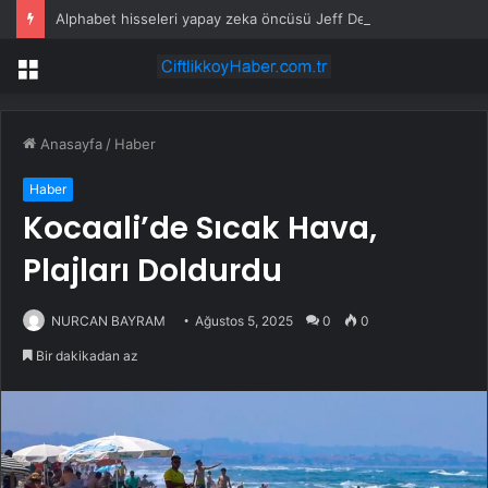
Alphabet hisseleri yapay zeka öncüsü Jeff Dean’in ayrılmasıyla %5 düştü
Menü
Anasayfa
/
Haber
Haber
Kocaali’de Sıcak Hava,
Plajları Doldurdu
NURCAN BAYRAM
Ağustos 5, 2025
0
0
Bir dakikadan az