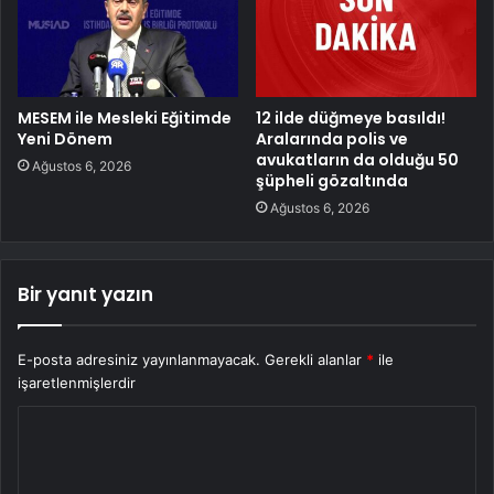
MESEM ile Mesleki Eğitimde
12 ilde düğmeye basıldı!
Yeni Dönem
Aralarında polis ve
avukatların da olduğu 50
Ağustos 6, 2026
şüpheli gözaltında
Ağustos 6, 2026
Bir yanıt yazın
E-posta adresiniz yayınlanmayacak.
Gerekli alanlar
*
ile
işaretlenmişlerdir
Y
o
r