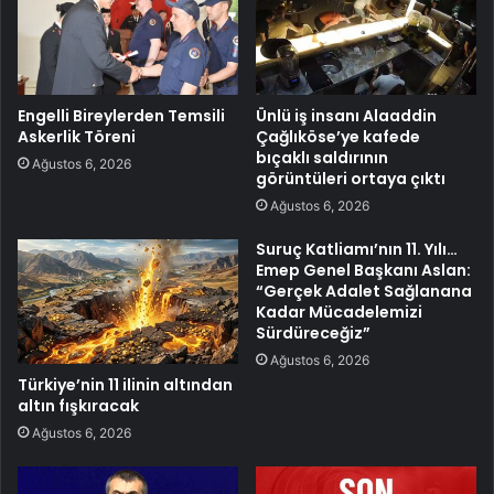
Engelli Bireylerden Temsili
Ünlü iş insanı Alaaddin
Askerlik Töreni
Çağlıköse’ye kafede
bıçaklı saldırının
Ağustos 6, 2026
görüntüleri ortaya çıktı
Ağustos 6, 2026
Suruç Katliamı’nın 11. Yılı…
Emep Genel Başkanı Aslan:
“Gerçek Adalet Sağlanana
Kadar Mücadelemizi
Sürdüreceğiz”
Ağustos 6, 2026
Türkiye’nin 11 ilinin altından
altın fışkıracak
Ağustos 6, 2026