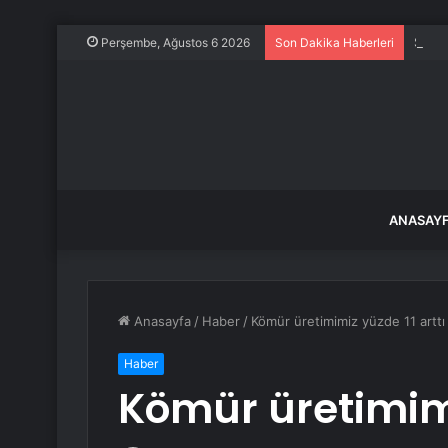
Sapan
Perşembe, Ağustos 6 2026
Son Dakika Haberleri
ANASAY
Anasayfa
/
Haber
/
Kömür üretimimiz yüzde 11 arttı
Haber
Kömür üretimimi