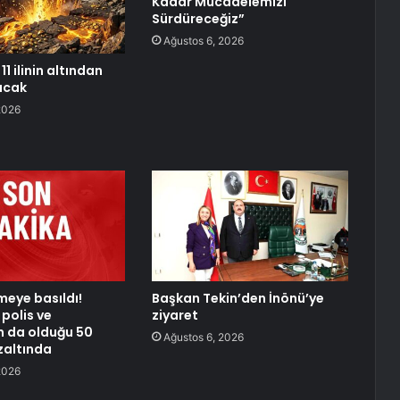
Kadar Mücadelemizi
Sürdüreceğiz”
Ağustos 6, 2026
11 ilinin altından
racak
2026
meye basıldı!
Başkan Tekin’den İnönü’ye
polis ve
ziyaret
n da olduğu 50
Ağustos 6, 2026
zaltında
2026