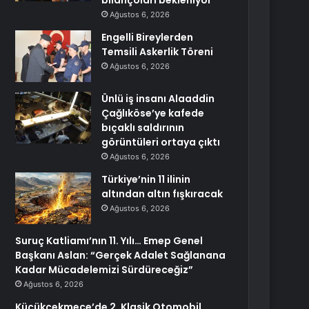
bilançoları bekleniyor
Ağustos 6, 2026
Engelli Bireylerden
Temsili Askerlik Töreni
Ağustos 6, 2026
Ünlü iş insanı Alaaddin
Çağlıköse’ye kafede
bıçaklı saldırının
görüntüleri ortaya çıktı
Ağustos 6, 2026
Türkiye’nin 11 ilinin
altından altın fışkıracak
Ağustos 6, 2026
Suruç Katliamı’nın 11. Yılı… Emep Genel
Başkanı Aslan: “Gerçek Adalet Sağlanana
Kadar Mücadelemizi Sürdüreceğiz”
Ağustos 6, 2026
Küçükçekmece’de 2. Klasik Otomobil