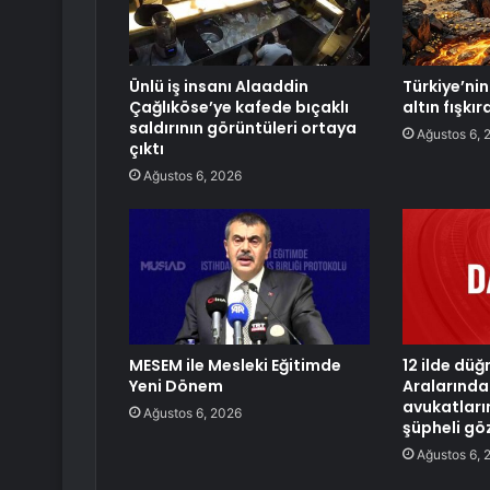
Ünlü iş insanı Alaaddin
Türkiye’nin 
Çağlıköse’ye kafede bıçaklı
altın fışkı
saldırının görüntüleri ortaya
Ağustos 6, 
çıktı
Ağustos 6, 2026
MESEM ile Mesleki Eğitimde
12 ilde düğ
Yeni Dönem
Aralarında 
avukatları
Ağustos 6, 2026
şüpheli gö
Ağustos 6, 