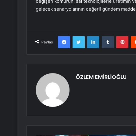
değişen kömürün, saf teknolojilerle üretimin v
gelecek senaryolarının değerli gündem maddel
Facebook
Twitter
LinkedIn
Tumblr
Pint
Paylaş
ÖZLEM EMİRLİOĞLU