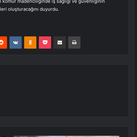
e kömür madenciliğinde iş sağlığı ve güvenliğinin
eri oluşturacağını duyurdu.
erest
Reddit
VKontakte
Odnoklassniki
Pocket
E-Posta ile paylaş
Yazdır