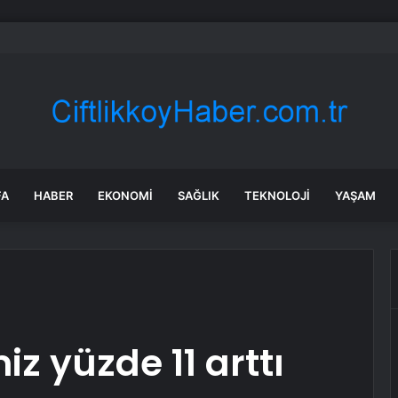
ca SGM’de renkli etkinlik
FA
HABER
EKONOMI
SAĞLIK
TEKNOLOJI
YAŞAM
z yüzde 11 arttı