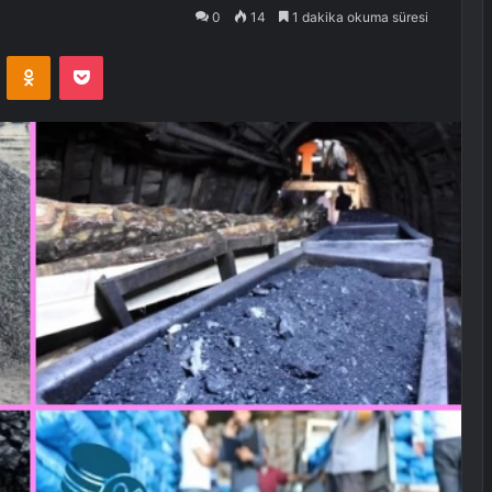
0
14
1 dakika okuma süresi
VKontakte
Odnoklassniki
Pocket