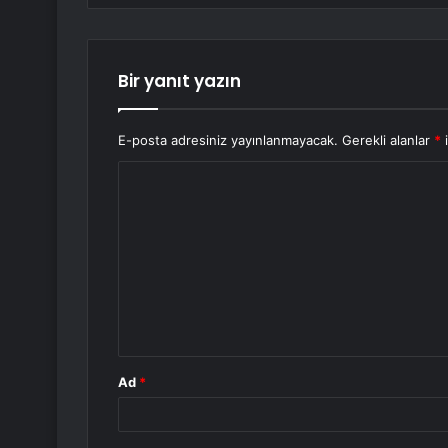
Bir yanıt yazın
E-posta adresiniz yayınlanmayacak.
Gerekli alanlar
*
i
Y
o
r
u
m
*
Ad
*