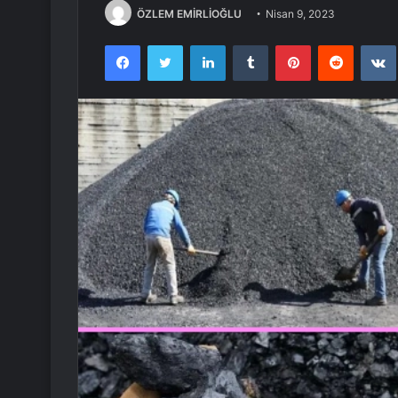
ÖZLEM EMİRLİOĞLU
Nisan 9, 2023
Facebook
Twitter
LinkedIn
Tumblr
Pinterest
Reddit