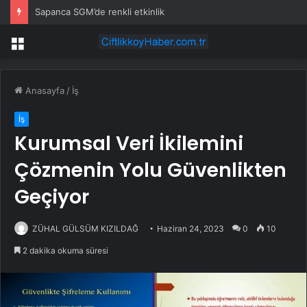
Sapanca SGM’de renkli etkinlik
Menü
Anasayfa
/
İş
İş
Kurumsal Veri İkilemini
Çözmenin Yolu Güvenlikten
Geçiyor
ZÜHAL GÜLSÜM KIZILDAĞ
Haziran 24, 2023
0
10
2 dakika okuma süresi