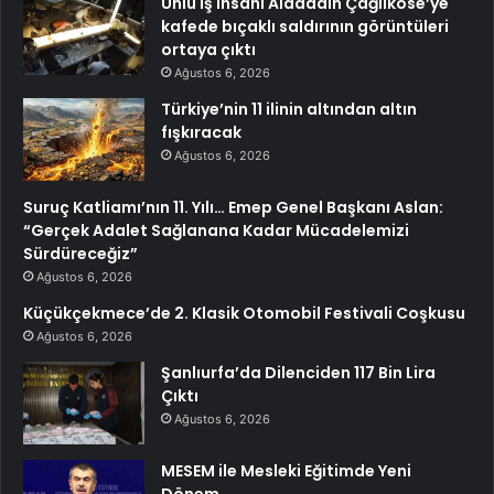
Ünlü iş insanı Alaaddin Çağlıköse’ye
kafede bıçaklı saldırının görüntüleri
ortaya çıktı
Ağustos 6, 2026
Türkiye’nin 11 ilinin altından altın
fışkıracak
Ağustos 6, 2026
Suruç Katliamı’nın 11. Yılı… Emep Genel Başkanı Aslan:
“Gerçek Adalet Sağlanana Kadar Mücadelemizi
Sürdüreceğiz”
Ağustos 6, 2026
Küçükçekmece’de 2. Klasik Otomobil Festivali Coşkusu
Ağustos 6, 2026
Şanlıurfa’da Dilenciden 117 Bin Lira
Çıktı
Ağustos 6, 2026
MESEM ile Mesleki Eğitimde Yeni