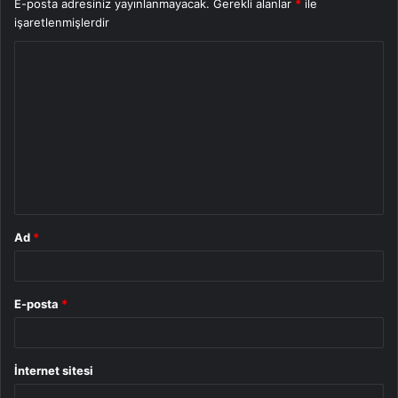
E-posta adresiniz yayınlanmayacak.
Gerekli alanlar
*
ile
işaretlenmişlerdir
Y
o
r
u
m
*
Ad
*
E-posta
*
İnternet sitesi