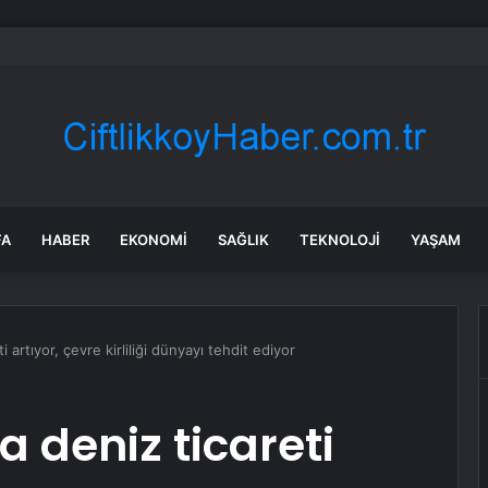
ca SGM’de renkli etkinlik
FA
HABER
EKONOMI
SAĞLIK
TEKNOLOJI
YAŞAM
 artıyor, çevre kirliliği dünyayı tehdit ediyor
 deniz ticareti