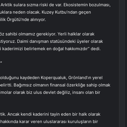
rın Arktik sulara sızma riski de var. Ekosistemin bozulması,
rluklara neden olacak. Kuzey Kutbu’ndan geçen
ilik Örgütü’nde alınıyor.
z sahibi olmamız gerekiyor. Yerli halklar olarak
 istiyoruz. Daimi danışman statüsündeki üyeler olarak
i kaderimizi belirlemek en doğal hakkımızdır” dedi.
ı”
i olduğunu kaydeden Koperqualuk, Grönland’ın yerel
 belirtti. Bağımsız olmanın finansal özerkliğe sahip olmak
olar olarak biz ulus devlet değiliz, insanı olan bir
tik. Ancak kendi kaderini tayin eden bir halk olarak
 hakkında karar veren uluslararası kuruluşların bir