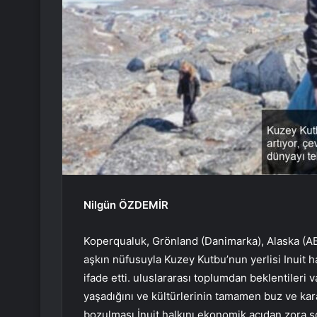
Nilgün ÖZDEMİR
Koperqualuk, Grönland (Danimarka), Alaska (AB
aşkın nüfusuyla Kuzey Kutbu’nun yerlisi Inuit ha
ifade etti. uluslararası toplumdan beklentileri v
yaşadığını ve kültürlerinin tamamen buz ve kar
bozulması İnuit halkını ekonomik açıdan zora s