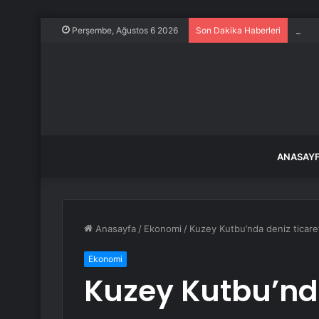
Sapan
Perşembe, Ağustos 6 2026
Son Dakika Haberleri
ANASAY
Anasayfa
/
Ekonomi
/
Kuzey Kutbu’nda deniz ticareti
Ekonomi
Kuzey Kutbu’nda