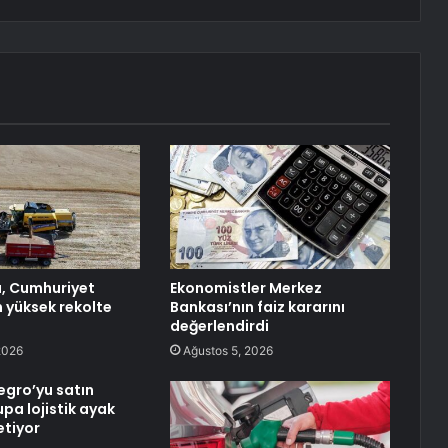
, Cumhuriyet
Ekonomistler Merkez
n yüksek rekolte
Bankası’nın faiz kararını
değerlendirdi
2026
Ağustos 5, 2026
egro’yu satın
pa lojistik ayak
etiyor