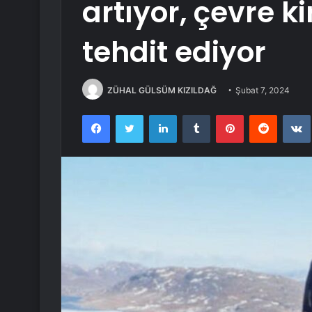
artıyor, çevre ki
tehdit ediyor
ZÜHAL GÜLSÜM KIZILDAĞ
Şubat 7, 2024
Facebook
Twitter
LinkedIn
Tumblr
Pinterest
Reddit