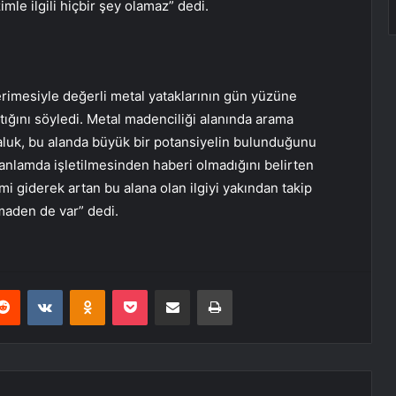
imle ilgili hiçbir şey olamaz” dedi.
rimesiyle değerli metal yataklarının gün yüzüne
rttığını söyledi. Metal madenciliği alanında arama
aluk, bu alanda büyük bir potansiyelin bulunduğunu
 anlamda işletilmesinden haberi olmadığını belirten
i giderek artan bu alana olan ilgiyi yakından takip
 maden de var” dedi.
erest
Reddit
VKontakte
Odnoklassniki
Pocket
E-Posta ile paylaş
Yazdır