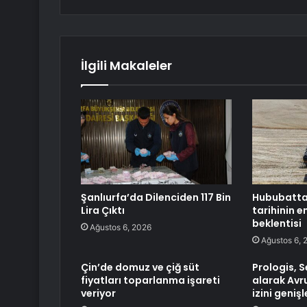
İlgili Makaleler
Şanlıurfa’da Dilenciden 117 Bin
Hububatta
Lira Çıktı
tarihinin e
beklentisi
Ağustos 6, 2026
Ağustos 6, 
Çin’de domuz ve çiğ süt
Prologis, S
fiyatları toparlanma işareti
alarak Avru
veriyor
izini genişl