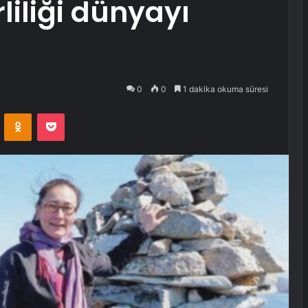
rliliği dünyayı
0
0
1 dakika okuma süresi
VKontakte
Odnoklassniki
Pocket