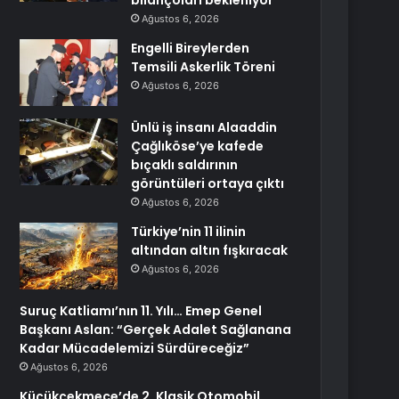
bilançoları bekleniyor
Ağustos 6, 2026
Engelli Bireylerden
Temsili Askerlik Töreni
Ağustos 6, 2026
Ünlü iş insanı Alaaddin
Çağlıköse’ye kafede
bıçaklı saldırının
görüntüleri ortaya çıktı
Ağustos 6, 2026
Türkiye’nin 11 ilinin
altından altın fışkıracak
Ağustos 6, 2026
Suruç Katliamı’nın 11. Yılı… Emep Genel
Başkanı Aslan: “Gerçek Adalet Sağlanana
Kadar Mücadelemizi Sürdüreceğiz”
Ağustos 6, 2026
Küçükçekmece’de 2. Klasik Otomobil