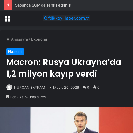
Sapanca SGM’de renkli etkinlik
Menü
Anasayfa
/
Ekonomi
Ekonomi
Macron: Rusya Ukrayna’da
1,2 milyon kayıp verdi
NURCAN BAYRAM
Mayıs 20, 2026
0
0
1 dakika okuma süresi