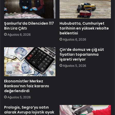
Şanlıurfa’da Dilenciden 117
Hububatta, Cumhuriyet
Bin Lira Çıktı
tarihinin en yüksek rekolte
beklentisi
Ağustos 6, 2026
Ağustos 6, 2026
Çin’de domuz ve çiğ süt
fiyatları toparlanma
işareti veriyor
Ağustos 5, 2026
Ekonomistler Merkez
Bankası’nın faiz kararını
değerlendirdi
Ağustos 5, 2026
Prologis, Segro’yu satın
alarak Avrupa lojistik ayak