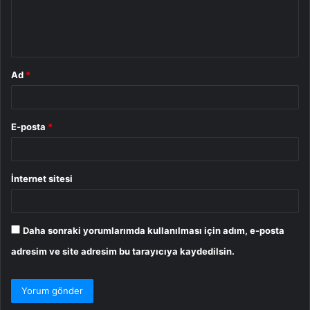
m
*
Ad
*
E-posta
*
İnternet sitesi
Daha sonraki yorumlarımda kullanılması için adım, e-posta
adresim ve site adresim bu tarayıcıya kaydedilsin.