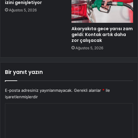
izini genişletiyor
Ağustos 5, 2026
Akaryakıta gece yarısı zam
geldi: Kontak artık daha
zor çalışacak
Ağustos 5, 2026
Bir yanıt yazın
E-posta adresiniz yayınlanmayacak.
Gerekli alanlar
*
ile
işaretlenmişlerdir
Y
o
r
u