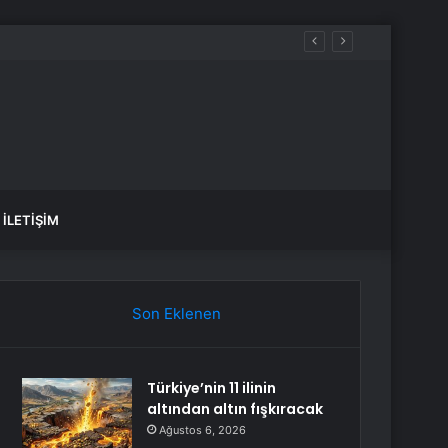
nana Kadar Mücadelemizi Sürdüreceğiz”
İLETIŞIM
Son Eklenen
Türkiye’nin 11 ilinin
altından altın fışkıracak
Ağustos 6, 2026