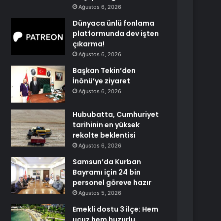
Ağustos 6, 2026
Dünyaca ünlü fonlama
platformunda dev işten
çıkarma!
Ağustos 6, 2026
Başkan Tekin’den
İnönü’ye ziyaret
Ağustos 6, 2026
Hububatta, Cumhuriyet
tarihinin en yüksek
rekolte beklentisi
Ağustos 6, 2026
Samsun’da Kurban
Bayramı için 24 bin
personel göreve hazır
Ağustos 5, 2026
Emekli dostu 3 ilçe: Hem
ucuz hem huzurlu