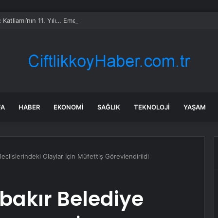
 Katliamı’nın 11. Yılı… Emep Genel Başkanı Aslan: “Gerçek Adalet Sağla
FA
HABER
EKONOMI
SAĞLIK
TEKNOLOJI
YAŞAM
clislerindeki Olaylar İçin Müfettiş Görevlendirildi
bakır Belediye