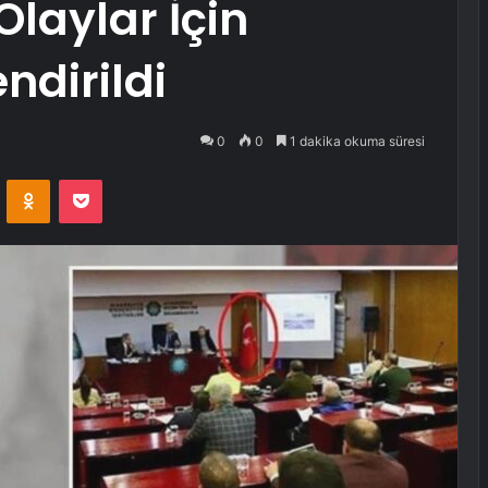
Olaylar İçin
ndirildi
0
0
1 dakika okuma süresi
VKontakte
Odnoklassniki
Pocket