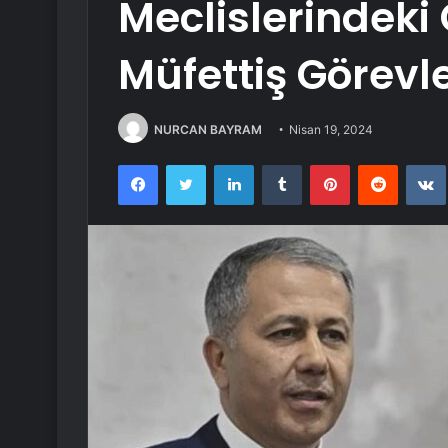
Meclislerindeki 
Müfettiş Görevle
NURCAN BAYRAM
Nisan 19, 2024
Facebook
Twitter
LinkedIn
Tumblr
Pinterest
Reddit