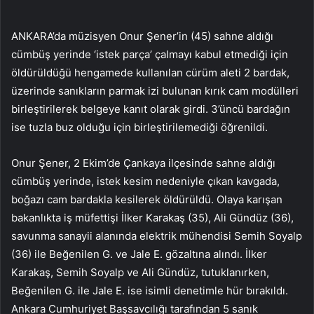
ANKARA’da müzisyen Onur Şener’in (45) sahne aldığı
cümbüş yerinde ‘istek parça’ çalmayı kabul etmediği için
öldürüldüğü hengamede kullanılan cürüm aleti 2 bardak,
üzerinde sanıkların parmak izi bulunan kırık cam modülleri
birleştirilerek belgeye kanıt olarak girdi. 3’üncü bardağın
ise tuzla buz olduğu için birleştirilemediği öğrenildi.
Onur Şener, 2 Ekim’de Çankaya ilçesinde sahne aldığı
cümbüş yerinde, istek kesim nedeniyle çıkan kavgada,
boğazı cam bardakla kesilerek öldürüldü. Olaya karışan
bakanlıkta iş müfettişi İlker Karakaş (35), Ali Gündüz (36),
savunma sanayii alanında elektrik mühendisi Semih Soyalp
(36) ile Beğenilen G. ve Jale E. gözaltına alındı. İlker
Karakaş, Semih Soyalp ve Ali Gündüz, tutuklanırken,
Beğenilen G. ile Jale E. ise isimli denetimle hür bırakıldı.
Ankara Cumhuriyet Başsavcılığı tarafından 5 sanık