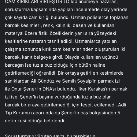
CAM KIRIKLARI BİRLEŞTİRİLDİİddianameye nazaran;
soruşturma kapsamında yapılan incelemede olay yerinde
çok sayıda cam kırığı bulundu. Uzman polislerce toplanan
bardak kesimleri, renk, kalınlık, desen ve kullanılan
materyal üzere fiziki özelliklerin yanı sıra yüzeydeki
kesitlerine nazaran tasnif edildi. Uzmanlarca yapılan
çalışma sonunda kırık cam kesimlerinden oluşturulan iki
bardak, kanıt belgeye girdi. Olayda kullanılan üçüncü
bardağın ise tuzla buz olduğu için bütün haline
getirilemediği öğrenildi. Bir ortaya getirilen kesimlerde
sanıklardan Ali Gündüz ve Semih Soyalp’in parmak izi
ile Onur Şener’in DNA’sı bulundu. İlker Karakaş’ın parmak
izi ise, Şener’in başına vurduğunda tuzla buz olan
bardak bir araya getirilemediği için tespit edilemedi. Adli
Tıp Kurumu raporunda da Şener’in baş bölgesinden 5
derin kesi olduğu belirlendi.
Soruşturmayı yürüten savcı, bu tespitlerin