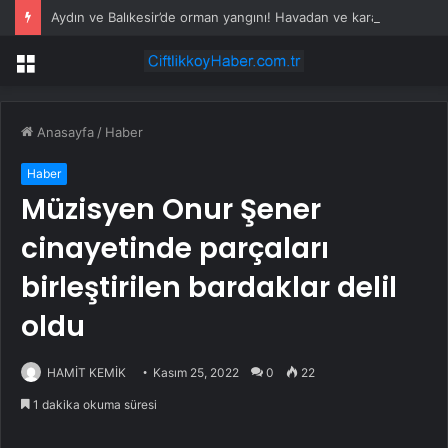
Aydın ve Balıkesir’de orman yangını! Havadan ve karadan müdahale devam ediyor
Menü
Anasayfa
/
Haber
Haber
Müzisyen Onur Şener
cinayetinde parçaları
birleştirilen bardaklar delil
oldu
HAMİT KEMİK
Kasım 25, 2022
0
22
1 dakika okuma süresi