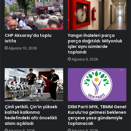
CHP Aksaray’da toplu
Yangın ihaleleri parça
istifa
parça dağıtıldı: Milyonluk
işler aynı isimlerde
Ağustos 10, 2026
toplandı
Ağustos 9, 2026
Çinli yetkili, Çin’in yüksek
DEM Parti MYK, TBMM Genel
kaliteli kalkınma
Kurulu’na gelmesi beklenen
hedefindeki altı öncelikli
çerçeve yasa gündemiyle
alanı açıkladı
toplanacak
Ağustos 9, 2026
Ağustos 9, 2026