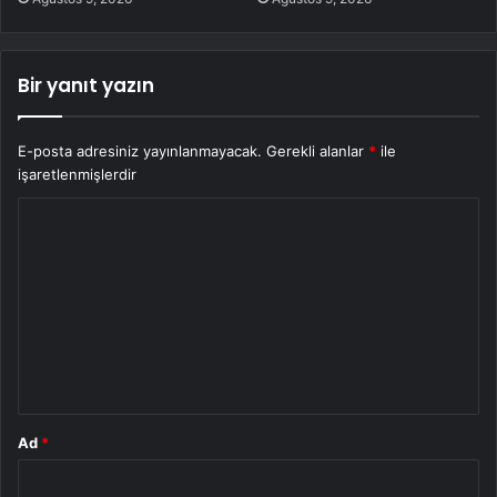
Bir yanıt yazın
E-posta adresiniz yayınlanmayacak.
Gerekli alanlar
*
ile
işaretlenmişlerdir
Y
o
r
u
m
*
Ad
*