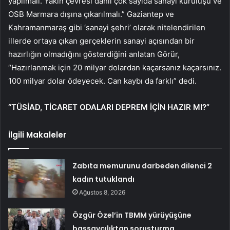
yapılmalı. Yakın çevresi dahil çok sayıda sanayi kuruluşu ve
OSB Marmara dışına çıkarılmalı.” Gaziantep ve
Kahramanmaraş gibi ‘sanayi şehri’ olarak nitelendirilen
illerde ortaya çıkan gerçeklerin sanayi açısından bir
hazırlığın olmadığını gösterdiğini anlatan Görür,
“Hazırlanmak için 20 milyar dolardan kaçarsanız kaçarsınız.
100 milyar dolar ödeyecek. Can kaybı da farklı” dedi.
“TÜSİAD, TİCARET ODALARI DEPREM İÇİN HAZIR MI?”
İlgili Makaleler
Zabıta memurunu darbeden dilenci 2
kadın tutuklandı
Ağustos 8, 2026
Özgür Özel’in TBMM yürüyüşüne
başsavcılıktan soruşturma