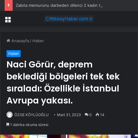
Zabıta memurunu darbeden dilenci 2 kadın tutuklandı
Menü
Anasayfa
/
Haber
Haber
Naci Görür, deprem
beklediği bölgeleri tek tek
sıraladı: Özellikle İstanbul
Avrupa yakası.
ÖZGE KÖYLÜOĞLU
Mart 31, 2023
0
14
1 dakika okuma süresi