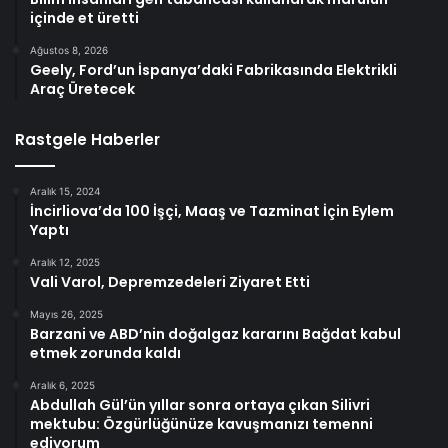
içinde et üretti
Ağustos 8, 2026
Geely, Ford’un İspanya’daki Fabrikasında Elektrikli
Araç Üretecek
Rastgele Haberler
Aralık 15, 2024
İncirliova’da 100 İşçi, Maaş ve Tazminat İçin Eylem
Yaptı
Aralık 12, 2025
Vali Varol, Depremzedeleri Ziyaret Etti
Mayıs 26, 2025
Barzani ve ABD’nin doğalgaz kararını Bağdat kabul
etmek zorunda kaldı
Aralık 6, 2025
Abdullah Gül’ün yıllar sonra ortaya çıkan Silivri
mektubu: Özgürlüğünüze kavuşmanızı temenni
ediyorum