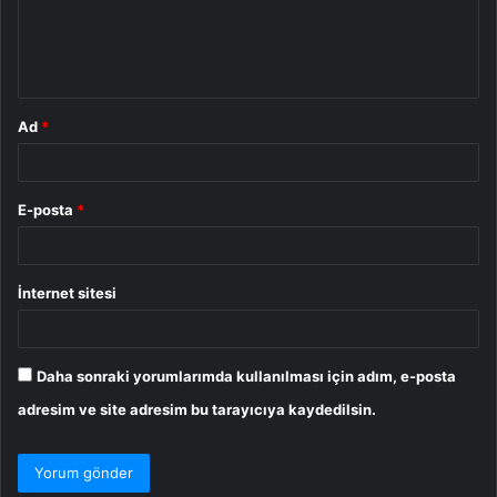
m
*
Ad
*
E-posta
*
İnternet sitesi
Daha sonraki yorumlarımda kullanılması için adım, e-posta
adresim ve site adresim bu tarayıcıya kaydedilsin.