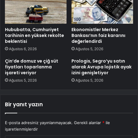
Hububatta, Cumhuriyet
Ekonomistler Merkez
tarihinin en yüksek rekolte
Bankası’nın faiz kararını
beklentisi
değerlendirdi
Ağustos 6, 2026
Ağustos 5, 2026
Çin’de domuz ve çiğ süt
Prologis, Segro’yu satın
fiyatları toparlanma
alarak Avrupa lojistik ayak
işareti veriyor
izini genişletiyor
Ağustos 5, 2026
Ağustos 5, 2026
Bir yanıt yazın
E-posta adresiniz yayınlanmayacak.
Gerekli alanlar
*
ile
işaretlenmişlerdir