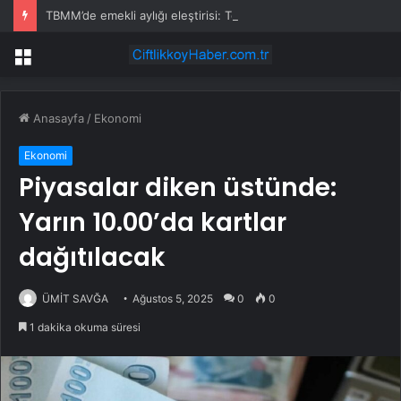
TBMM’de emekli aylığı eleştirisi: Torba yasa torbacı anlayış
Menü
Anasayfa
/
Ekonomi
Ekonomi
Piyasalar diken üstünde:
Yarın 10.00’da kartlar
dağıtılacak
ÜMİT SAVĞA
Ağustos 5, 2025
0
0
1 dakika okuma süresi