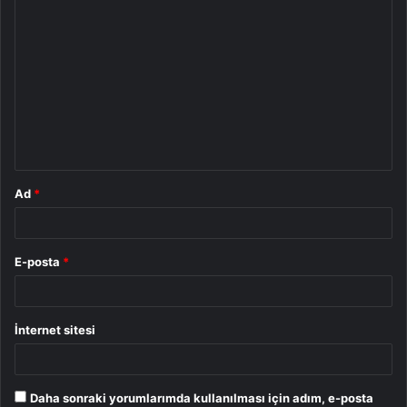
Y
o
r
u
m
*
Ad
*
E-posta
*
İnternet sitesi
Daha sonraki yorumlarımda kullanılması için adım, e-posta