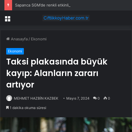
Sapanca SGM’de renkli etkinlik
Menü
Anasayfa
/
Ekonomi
Ekonomi
Taksi plakasında büyük
kayıp: Alanların zararı
artıyor
MEHMET HAZBİN KAZBEK
Mayıs 7, 2024
0
0
1 dakika okuma süresi