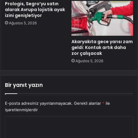
Prologis, Segro’yu satın
alarak Avrupa lojistik ayak
izini genişletiyor
Ağustos 5, 2026
Akaryakıta gece yarısı zam
geldi: Kontak artık daha
zor çalışacak
Ağustos 5, 2026
Bir yanıt yazın
E-posta adresiniz yayınlanmayacak.
Gerekli alanlar
*
ile
işaretlenmişlerdir
Y
o