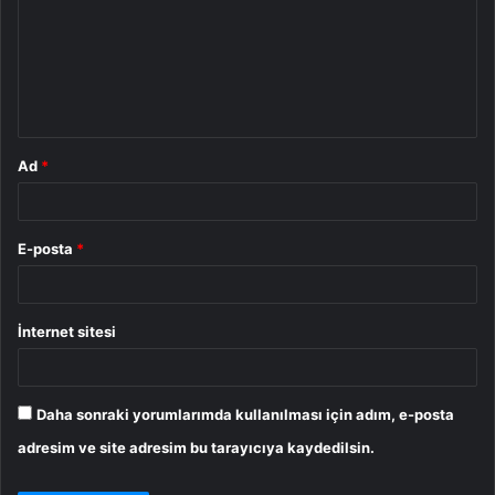
r
u
m
*
Ad
*
E-posta
*
İnternet sitesi
Daha sonraki yorumlarımda kullanılması için adım, e-posta
adresim ve site adresim bu tarayıcıya kaydedilsin.