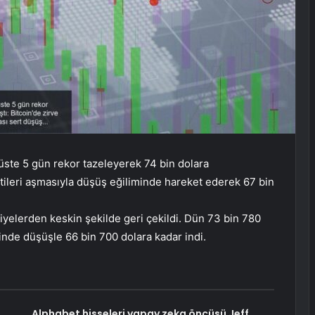
t üste 5 gün rekor tazeleyerek 74 bin dolara
ileri aşmasıyla düşüş eğiliminde hareket ederek 67 bin
eviyelerden keskin şekilde geri çekildi. Dün 73 bin 780
inde düşüşle 66 bin 700 dolara kadar indi.
Alphabet hisseleri yapay zeka öncüsü Jeff