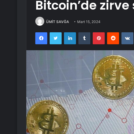
Bitcoin’de zirve
ÜMİT SAVĞA
Mart 15, 2024
Facebook
Twitter
LinkedIn
Tumblr
Pinterest
Reddit