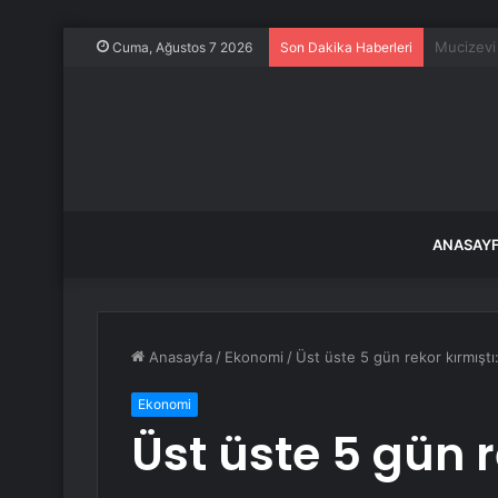
Ankara Va
Cuma, Ağustos 7 2026
Son Dakika Haberleri
ANASAY
Anasayfa
/
Ekonomi
/
Üst üste 5 gün rekor kırmıştı:
Ekonomi
Üst üste 5 gün r