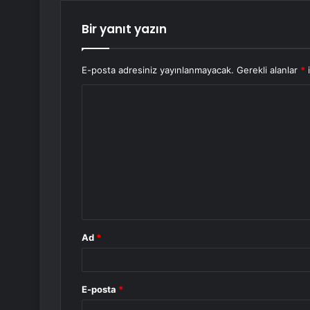
Bir yanıt yazın
E-posta adresiniz yayınlanmayacak.
Gerekli alanlar
*
i
Y
o
r
u
m
*
Ad
*
E-posta
*