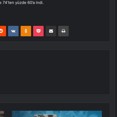
e 74’ten yüzde 60’a indi.
erest
Reddit
VKontakte
Odnoklassniki
Pocket
E-Posta ile paylaş
Yazdır