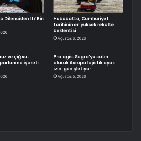
a Dilenciden 117 Bin
Hububatta, Cumhuriyet
tarihinin en yüksek rekolte
beklentisi
2026
Ağustos 6, 2026
uz ve çiğ süt
Prologis, Segro’yu satın
oparlanma işareti
alarak Avrupa lojistik ayak
izini genişletiyor
2026
Ağustos 5, 2026