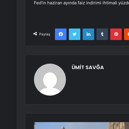
Fed’in haziran ayında faiz indirimi ihtimali yüzd
Facebook
Twitter
LinkedIn
Tumblr
Pint
Paylaş
ÜMİT SAVĞA