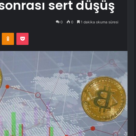
 sonrası sert düşüş
0
0
1 dakika okuma süresi
VKontakte
Odnoklassniki
Pocket