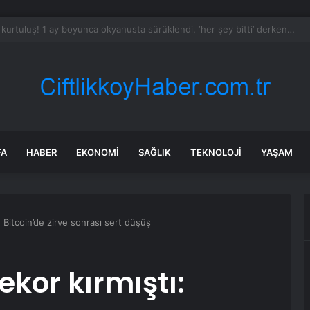
liliği: Temelli’de Düşen Tusaş’a Ait Eğitim Helikopterindeki İki Personel Y
FA
HABER
EKONOMI
SAĞLIK
TEKNOLOJI
YAŞAM
 Bitcoin’de zirve sonrası sert düşüş
ekor kırmıştı: