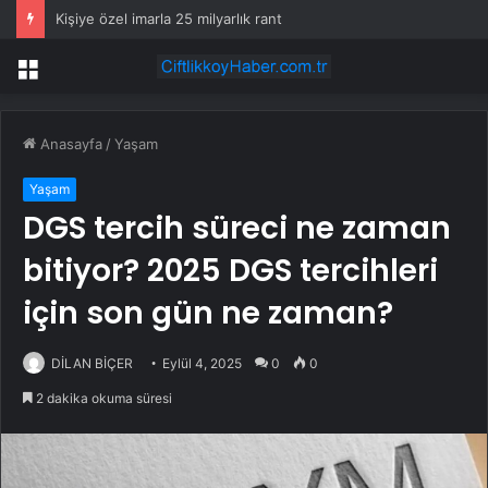
Kişiye özel imarla 25 milyarlık rant
Menü
Anasayfa
/
Yaşam
Yaşam
DGS tercih süreci ne zaman
bitiyor? 2025 DGS tercihleri
için son gün ne zaman?
DİLAN BİÇER
Eylül 4, 2025
0
0
2 dakika okuma süresi