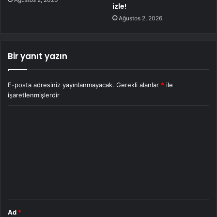
izle!
Ağustos 2, 2026
Bir yanıt yazın
E-posta adresiniz yayınlanmayacak.
Gerekli alanlar
*
ile
işaretlenmişlerdir
Y
o
r
u
m
*
Ad
*