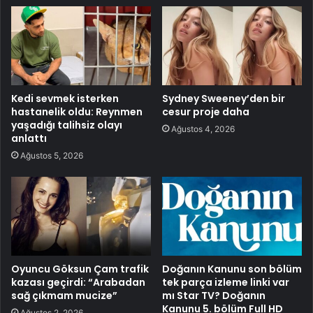
Kedi sevmek isterken
Sydney Sweeney’den bir
hastanelik oldu: Reynmen
cesur proje daha
yaşadığı talihsiz olayı
Ağustos 4, 2026
anlattı
Ağustos 5, 2026
Oyuncu Göksun Çam trafik
Doğanın Kanunu son bölüm
kazası geçirdi: “Arabadan
tek parça izleme linki var
sağ çıkmam mucize”
mı Star TV? Doğanın
Kanunu 5. bölüm Full HD
Ağustos 2, 2026