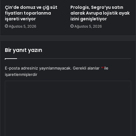
Çin’de domuz ve çiğ süt
Prologis, Segro’yu satın
fiyatları toparlanma
alarak Avrupa lojistik ayak
işareti veriyor
izini genişletiyor
Ağustos 5, 2026
Ağustos 5, 2026
Bir yanıt yazın
E-posta adresiniz yayınlanmayacak.
Gerekli alanlar
*
ile
işaretlenmişlerdir
Y
o
r
u
m
*