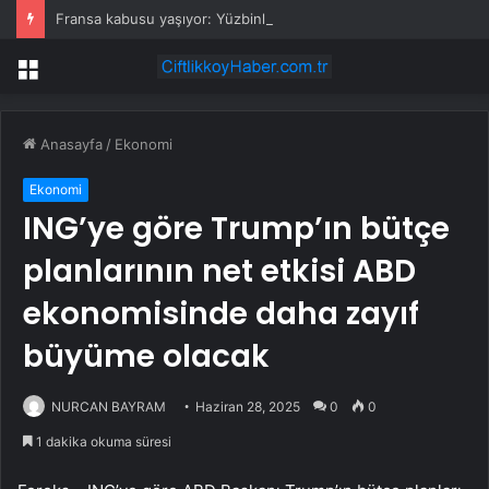
Fransa kabusu yaşıyor: Yüzbinlerce kişi kaçıyor alevler kovalıyor
Menü
Anasayfa
/
Ekonomi
Ekonomi
ING’ye göre Trump’ın bütçe
planlarının net etkisi ABD
ekonomisinde daha zayıf
büyüme olacak
NURCAN BAYRAM
Haziran 28, 2025
0
0
1 dakika okuma süresi