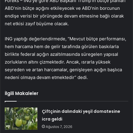
Foreks – ING’ye göre ABD Başkanı Trump’ın bütçe planları
ABD’nin bütçe açığını etkileyecek ve ABD’nin borcunun
endişe verisi bir yörüngede devam etmesine bağlı olarak
net etkisi zayıf büyüme olacak.
ING yaptığı değerlendirmede, “Mevcut bütçe performansı,
hem harcama hem de gelir tarafında görülen baskılarla
birlikte federal açığın azaltılmasında süregelen yapısal
zorlukların altını çizmektedir. Ancak, ısrarla yüksek
seyreden ve artan harcamalar, genişleyen açığın başlıca
nedeni olmaya devam etmektedir” dedi.
İlgili Makaleler
Çiftçinin dalındaki yeşil domatesine
icra geldi
Ağustos 7, 2026