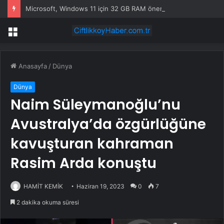
Microsoft, Windows 11 için 32 GB RAM önerisini kaldırıldı: İşte nedeni
Menü
Anasayfa
/
Dünya
Dünya
Naim Süleymanoğlu’nu
Avustralya’da özgürlüğüne
kavuşturan kahraman
Rasim Arda konuştu
HAMİT KEMİK
Haziran 19, 2023
0
7
2 dakika okuma süresi