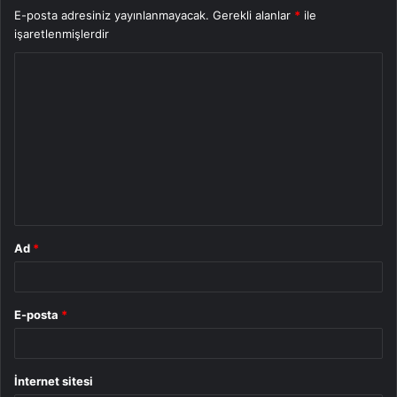
E-posta adresiniz yayınlanmayacak.
Gerekli alanlar
*
ile
işaretlenmişlerdir
Y
o
r
u
m
*
Ad
*
E-posta
*
İnternet sitesi