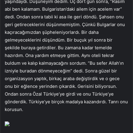
yaşındaydı. Düşüneyim dedim. Üç dört gün sonra, “Rasim
abi ben kalamam. Bulgaristan’daki ailem için acelem var”
dedi. Ondan sonra tabii ki asa ile geri döndü. Şahsen onu
geri getireceklerini düşünmemiştim. Çünkü Bulgarlar onu
kaçıracağımızdan şüpheleniyorlardı. Bir daha
gelmeyeceklerini düşündüm. Bir buçuk yıl sonra bir
şekilde buraya getirdiler. Bu zamana kadar temelde
hazırdım. Ona yardım etmeye gittim. Aynı oteli tekrar
buldum ve kalıp kalmayacağını sordum. “Bu sefer Allah’ın
izniyle buradan dönmeyeceğim” dedi. Sonra güzel bir
organizasyon yaptık, birkaç araba değiştirdik ve o gece
onu bir eğlence yerinden çıkardık. Gerisini biliyorsun.
Ondan sonra Özal Türkiye’ye girdi ve onu Türkiye’ye
gönderdik. Türkiye’ye birçok madalya kazandırdı. Tanrı onu
korusun.