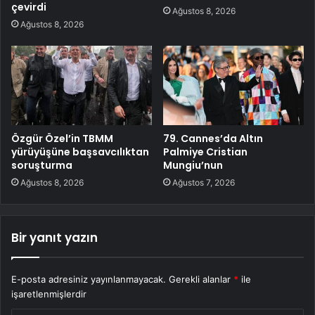
çevirdi
Ağustos 8, 2026
Ağustos 8, 2026
Özgür Özel’in TBMM
79. Cannes’da Altın
yürüyüşüne başsavcılıktan
Palmiye Cristian
soruşturma
Mungiu’nun
Ağustos 8, 2026
Ağustos 7, 2026
Bir yanıt yazın
E-posta adresiniz yayınlanmayacak.
Gerekli alanlar
*
ile
işaretlenmişlerdir