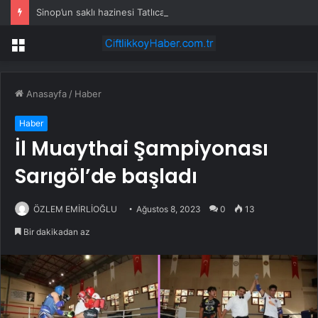
Sinop’un saklı hazinesi Tatlıca Şelaleleri Tabiat Parkı turistlerin gözdesi oldu
Menü
Anasayfa
/
Haber
Haber
İl Muaythai Şampiyonası
Sarıgöl’de başladı
ÖZLEM EMİRLİOĞLU
Ağustos 8, 2023
0
13
Bir dakikadan az