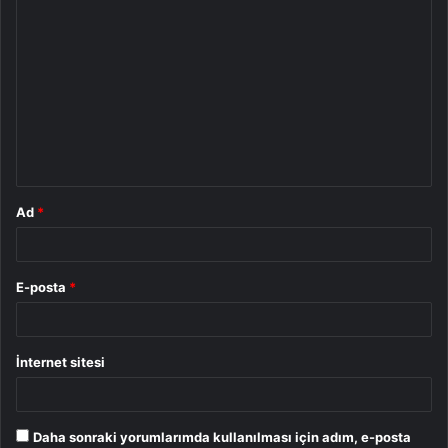
Y
o
r
u
m
*
Ad
*
E-posta
*
İnternet sitesi
Daha sonraki yorumlarımda kullanılması için adım, e-posta